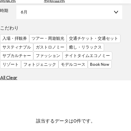
を
為
探
時期
6月
替
す
を
調
こだわり
べ
天
入場・拝観券
ツアー・周遊観光
交通チケット・交通セット
る
気
を
サスティナブル
ガストロノミー
癒し・リラックス
見
サブカルチャー
ファッション
ナイトタイムエコノミー
る
リゾート
フォトジェニック
モデルコース
Book Now
All Clear
該当するデータは0件です。