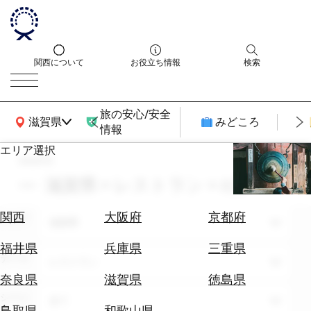
関西について
お役立ち情報
検索
旅の安心/安全
関西広域MAP
滋賀県
みどころ
情報
エリア選択
search
エ
リ
滋賀県 × レストラン × 6月
ア
を
航
関西
大阪府
京都府
エリア
選
滋賀県
空
ぶ
券
福井県
兵庫県
三重県
テーマ
を
レストラン
ホ
探
奈良県
滋賀県
徳島県
テ
す
シーン
全て
ル
鳥取県
和歌山県