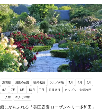
滋賀県
庭園&公園
観光名所
グルメ体験
3月
4月
5月
6月
7月
8月
10月
11月
家族旅行
カップル・夫婦旅行
一人旅
友人との旅
癒しがあふれる「英国庭園 ローザンベリー多和田」