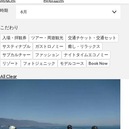
を
為
探
時期
6月
替
す
を
調
こだわり
べ
天
入場・拝観券
ツアー・周遊観光
交通チケット・交通セット
る
気
を
サスティナブル
ガストロノミー
癒し・リラックス
見
サブカルチャー
ファッション
ナイトタイムエコノミー
る
リゾート
フォトジェニック
モデルコース
Book Now
All Clear