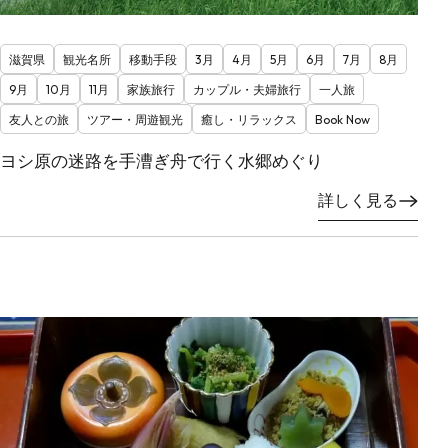
滋賀県
観光名所
移動手段
3月
4月
5月
6月
7月
8月
9月
10月
11月
家族旅行
カップル・夫婦旅行
一人旅
友人との旅
ツアー・周遊観光
癒し・リラックス
Book Now
ヨシ原の迷路を手漕ぎ舟で行く水郷めぐり
詳しく見る