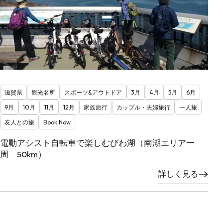
滋賀県
観光名所
スポーツ&アウトドア
3月
4月
5月
6月
9月
10月
11月
12月
家族旅行
カップル・夫婦旅行
一人旅
友人との旅
Book Now
電動アシスト自転車で楽しむびわ湖（南湖エリア一
周 50km）
詳しく見る