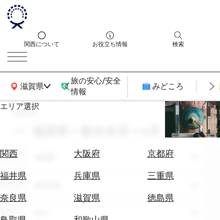
関西について
お役立ち情報
検索
旅の安心/安全
関西広域MAP
滋賀県
みどころ
情報
エリア選択
search
エ
リ
滋賀県 × 観光名所 × 6月
ア
を
航
関西
大阪府
京都府
エリア
選
滋賀県
空
ぶ
券
福井県
兵庫県
三重県
テーマ
を
観光名所
ホ
探
奈良県
滋賀県
徳島県
テ
す
シーン
全て
ル
鳥取県
和歌山県