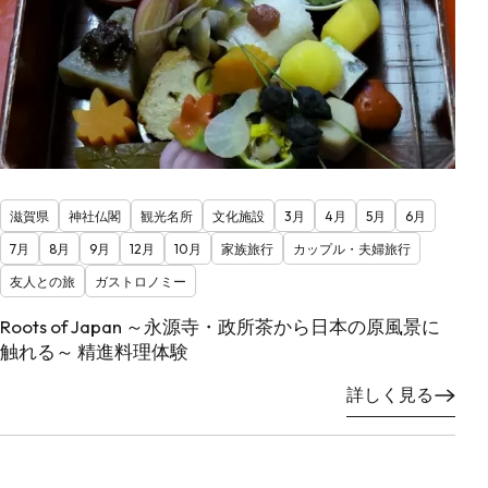
滋賀県
神社仏閣
観光名所
文化施設
3月
4月
5月
6月
7月
8月
9月
12月
10月
家族旅行
カップル・夫婦旅行
友人との旅
ガストロノミー
Roots of Japan ～永源寺・政所茶から日本の原風景に
触れる～ 精進料理体験
詳しく見る