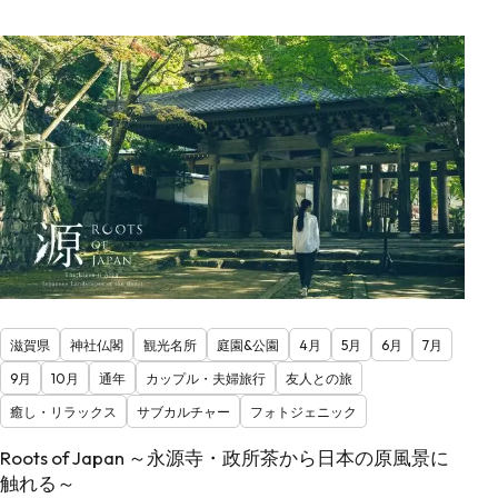
滋賀県
神社仏閣
観光名所
庭園&公園
4月
5月
6月
7月
9月
10月
通年
カップル・夫婦旅行
友人との旅
癒し・リラックス
サブカルチャー
フォトジェニック
Roots of Japan ～永源寺・政所茶から日本の原風景に
触れる～