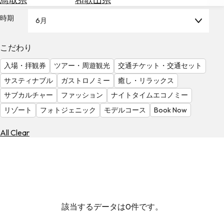
を
為
探
時期
6月
替
す
を
調
こだわり
べ
天
入場・拝観券
ツアー・周遊観光
交通チケット・交通セット
る
気
を
サスティナブル
ガストロノミー
癒し・リラックス
見
サブカルチャー
ファッション
ナイトタイムエコノミー
る
リゾート
フォトジェニック
モデルコース
Book Now
All Clear
該当するデータは0件です。