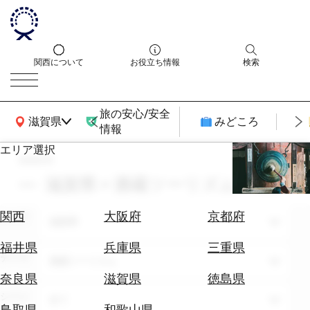
関西について
お役立ち情報
検索
旅の安心/安全
関西広域MAP
滋賀県
みどころ
情報
エリア選択
search
エ
リ
滋賀県 × 酒蔵ツーリズム × 6月
ア
を
航
関西
大阪府
京都府
エリア
選
滋賀県
空
ぶ
券
福井県
兵庫県
三重県
テーマ
を
酒蔵ツーリズム
ホ
探
奈良県
滋賀県
徳島県
テ
す
シーン
全て
ル
鳥取県
和歌山県