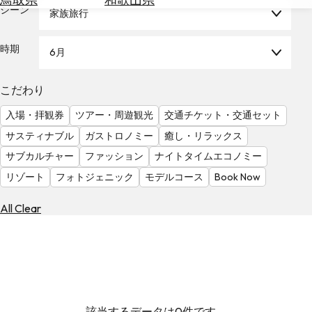
を
シーン
家族旅行
為
探
替
す
を
時期
6月
調
べ
天
こだわり
る
気
を
入場・拝観券
ツアー・周遊観光
交通チケット・交通セット
見
サスティナブル
ガストロノミー
癒し・リラックス
る
サブカルチャー
ファッション
ナイトタイムエコノミー
リゾート
フォトジェニック
モデルコース
Book Now
All Clear
該当するデータは0件です。