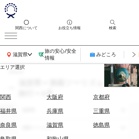
関西について
お役立ち情報
検索
旅の安心/安全
関西広域MAP
滋賀県
みどころ
情報
エリア選択
search
エ
リ
滋賀県 × 酒蔵ツーリズム × 家族
ア
旅行 × 6月
を
航
関西
大阪府
京都府
選
空
ぶ
エリア
券
滋賀県
福井県
兵庫県
三重県
を
ホ
探
奈良県
滋賀県
徳島県
テーマ
酒蔵ツーリズム
テ
す
ル
鳥取県
和歌山県