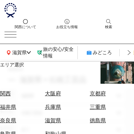
関西について
お役立ち情報
検索
旅の安心/安全
関西広域MAP
滋賀県
みどころ
情報
エリア選択
search
エ
リ
滋賀県 × 伝統工芸品
ア
を
航
関西
大阪府
京都府
エリア
選
滋賀県
空
ぶ
券
福井県
兵庫県
三重県
テーマ
を
伝統工芸品
ホ
探
奈良県
滋賀県
徳島県
テ
す
シーン
全て
ル
鳥取県
和歌山県