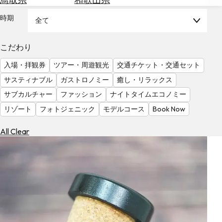
を
為
探
時期
全て
替
す
を
調
こだわり
べ
天
入場・拝観券
ツアー・周遊観光
交通チケット・交通セット
る
気
を
サスティナブル
ガストロノミー
癒し・リラックス
見
サブカルチャー
ファッション
ナイトタイムエコノミー
る
リゾート
フォトジェニック
モデルコース
Book Now
All Clear