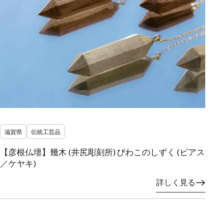
滋賀県
伝統工芸品
【彦根仏壇】幾木 (井尻彫刻所) びわこのしずく (ピアス
／ケヤキ)
詳しく見る