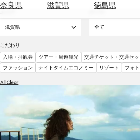
空
ぶ
奈良県
滋賀県
徳島県
券
エリア
テーマ
を
ホ
探
テ
滋賀県
全て
す
ル
を
為
こだわり
探
替
す
入場・拝観券
ツアー・周遊観光
交通チケット・交通セッ
を
調
ファッション
ナイトタイムエコノミー
リゾート
フォト
べ
天
る
気
All Clear
を
見
る