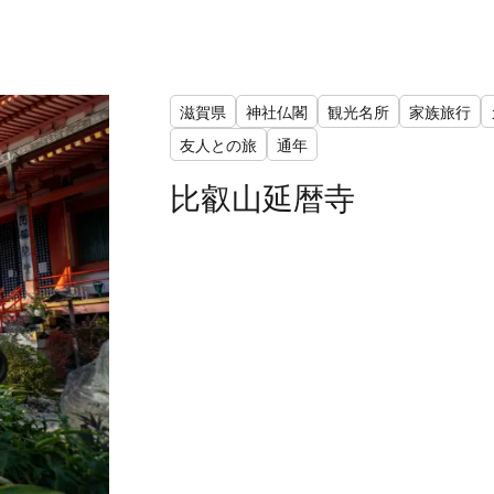
滋賀県
神社仏閣
観光名所
家族旅行
友人との旅
通年
比叡山延暦寺