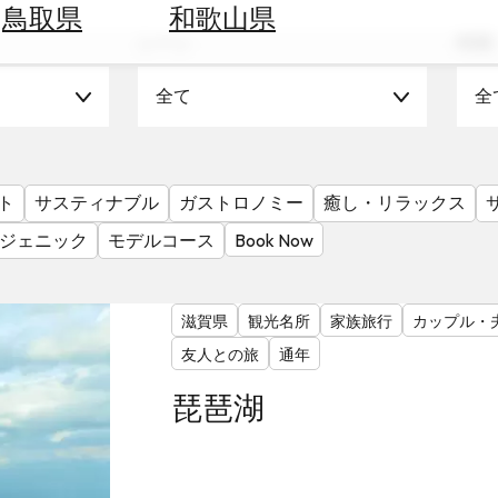
鳥取県
和歌山県
シーン
時期
全て
全
ト
サスティナブル
ガストロノミー
癒し・リラックス
ジェニック
モデルコース
Book Now
滋賀県
観光名所
家族旅行
カップル・
友人との旅
通年
琵琶湖