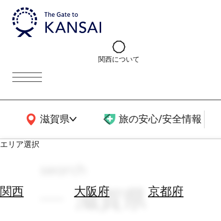
関西について
関西広域MAP
滋賀県
旅の安心/安全情報
エリア選択
search
エ
リ
滋賀県
関西
大阪府
京都府
ア
を
航
選