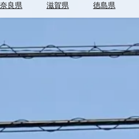
空
ぶ
奈良県
滋賀県
徳島県
券
を
ホ
探
テ
す
ル
を
為
探
替
す
を
調
べ
天
る
気
を
見
る