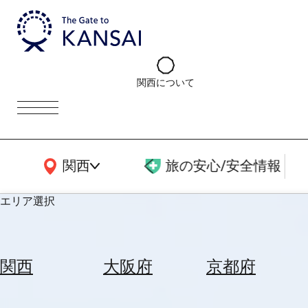
関西について
関西広域MAP
関西
旅の安心/安全情報
エリア選択
エ
リ
関西
大阪府
京都府
ア
を
航
選