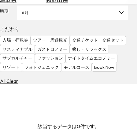
を
為
探
時期
6月
替
す
を
調
こだわり
べ
天
入場・拝観券
ツアー・周遊観光
交通チケット・交通セット
る
気
を
サスティナブル
ガストロノミー
癒し・リラックス
見
サブカルチャー
ファッション
ナイトタイムエコノミー
る
リゾート
フォトジェニック
モデルコース
Book Now
All Clear
該当するデータは0件です。