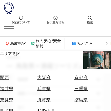
関西について
お役立ち情報
検索
旅の安心/安全
関西広域MAP
鳥取県
みどころ
情報
エリア選択
search
エ
リ
鳥取県 × 酒蔵ツーリズム × 6月
ア
を
航
関西
大阪府
京都府
エリア
選
鳥取県
空
ぶ
券
福井県
兵庫県
三重県
テーマ
を
酒蔵ツーリズム
ホ
探
奈良県
滋賀県
徳島県
テ
す
シーン
全て
ル
鳥取県
和歌山県