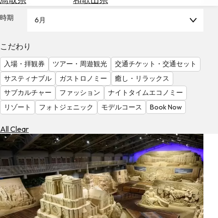
を
為
探
時期
6月
替
す
を
調
こだわり
べ
天
入場・拝観券
ツアー・周遊観光
交通チケット・交通セット
る
気
を
サスティナブル
ガストロノミー
癒し・リラックス
見
サブカルチャー
ファッション
ナイトタイムエコノミー
る
リゾート
フォトジェニック
モデルコース
Book Now
All Clear