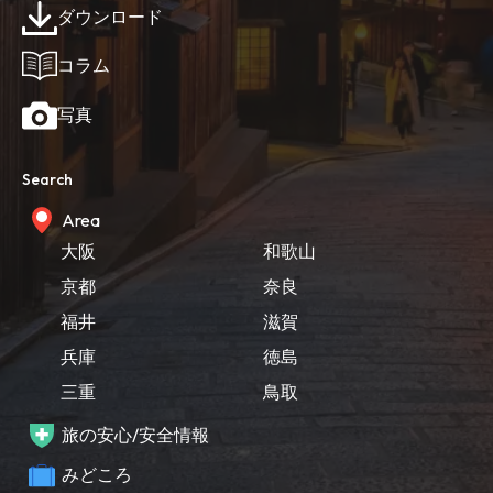
ダウンロード
コラム
写真
Search
Area
大阪
和歌山
京都
奈良
福井
滋賀
兵庫
徳島
三重
鳥取
旅の安心/安全情報
みどころ