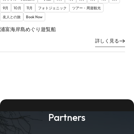
9月
10月
11月
フォトジェニック
ツアー・周遊観光
友人との旅
Book Now
浦富海岸島めぐり遊覧船
詳しく見る
Partners