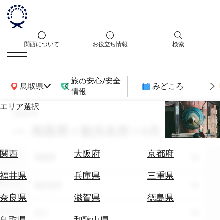
関西について
お役立ち情報
検索
旅の安心/安全
関西広域MAP
鳥取県
みどころ
情報
エリア選択
search
エ
リ
鳥取県 × 観光名所 × 6月
ア
を
航
関西
大阪府
京都府
エリア
選
鳥取県
空
ぶ
券
福井県
兵庫県
三重県
テーマ
を
観光名所
ホ
探
奈良県
滋賀県
徳島県
テ
す
シーン
全て
ル
鳥取県
和歌山県