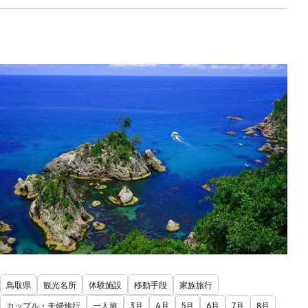
鳥取県
観光名所
体験施設
移動手段
家族旅行
カップル・夫婦旅行
一人旅
3月
4月
5月
6月
7月
8月