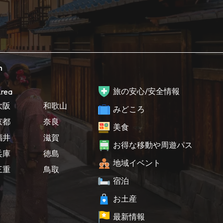
h
旅の安心/安全情報
rea
大阪
和歌山
みどころ
京都
奈良
美食
福井
滋賀
お得な移動や周遊パス
兵庫
徳島
地域イベント
三重
鳥取
宿泊
お土産
最新情報