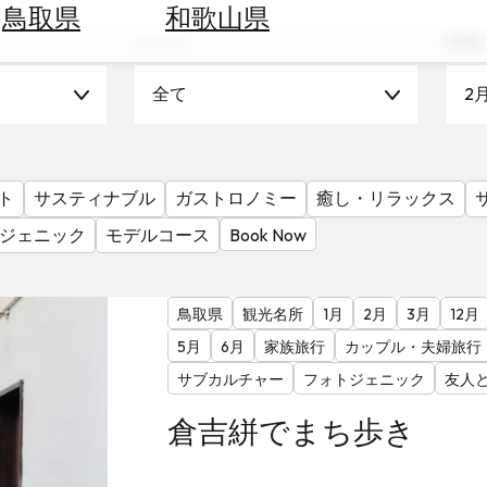
鳥取県
和歌山県
シーン
時期
全て
2
ト
サスティナブル
ガストロノミー
癒し・リラックス
ジェニック
モデルコース
Book Now
鳥取県
観光名所
1月
2月
3月
12月
5月
6月
家族旅行
カップル・夫婦旅行
サブカルチャー
フォトジェニック
友人
倉吉絣でまち歩き