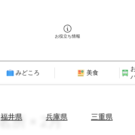
お役立ち情報
みどころ
美食
名所 × 2月
福井県
兵庫県
三重県