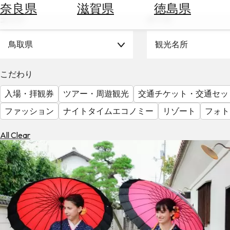
空
ぶ
奈良県
滋賀県
徳島県
券
エリア
テーマ
を
ホ
探
テ
鳥取県
観光名所
す
ル
を
為
こだわり
探
替
す
入場・拝観券
ツアー・周遊観光
交通チケット・交通セッ
を
調
ファッション
ナイトタイムエコノミー
リゾート
フォト
べ
天
る
気
All Clear
を
見
る