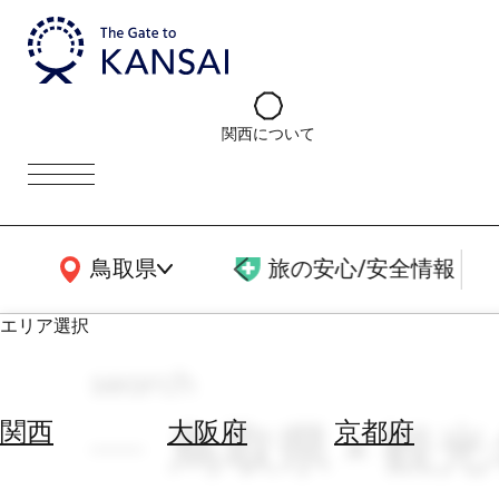
関西について
関西広域MAP
鳥取県
旅の安心/安全情報
エリア選択
search
エ
リ
鳥取県 × 観光
関西
大阪府
京都府
ア
を
航
選