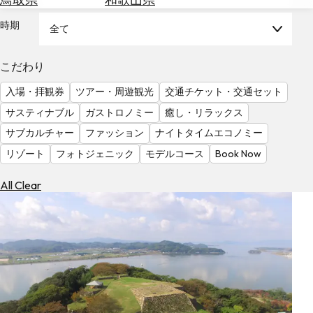
を
為
探
時期
全て
替
す
を
調
こだわり
べ
天
入場・拝観券
ツアー・周遊観光
交通チケット・交通セット
る
気
を
サスティナブル
ガストロノミー
癒し・リラックス
見
サブカルチャー
ファッション
ナイトタイムエコノミー
る
リゾート
フォトジェニック
モデルコース
Book Now
All Clear