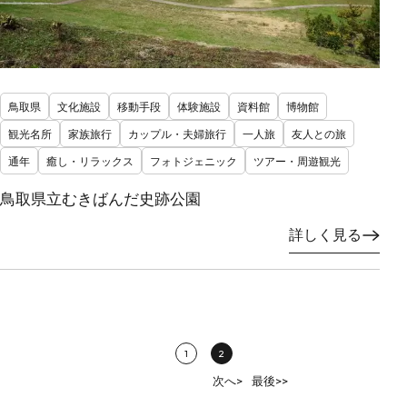
鳥取県
文化施設
移動手段
体験施設
資料館
博物館
観光名所
家族旅行
カップル・夫婦旅行
一人旅
友人との旅
通年
癒し・リラックス
フォトジェニック
ツアー・周遊観光
鳥取県立むきばんだ史跡公園
詳しく見る
1
2
次へ>
最後>>