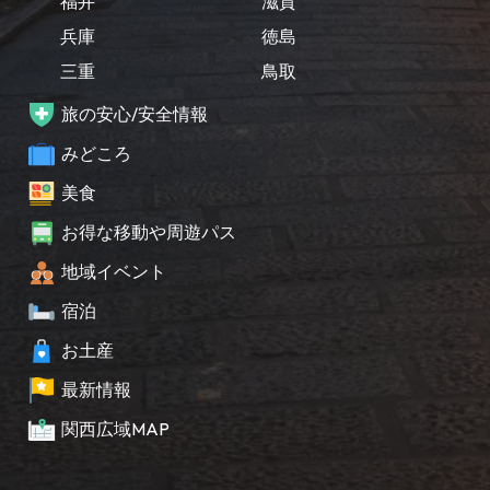
福井
滋賀
兵庫
徳島
三重
鳥取
旅の安心/安全情報
みどころ
美食
お得な移動や周遊パス
地域イベント
宿泊
お土産
最新情報
関西広域MAP