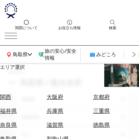
関西について
お役立ち情報
検索
旅の安心/安全
関西広域MAP
鳥取県
みどころ
情報
エリア選択
search
エ
リ
鳥取県 × 観光名所
ア
を
航
関西
大阪府
京都府
エリア
選
鳥取県
空
ぶ
券
福井県
兵庫県
三重県
テーマ
を
観光名所
ホ
探
奈良県
滋賀県
徳島県
テ
す
シーン
全て
ル
鳥取県
和歌山県