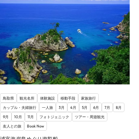
鳥取県
観光名所
体験施設
移動手段
家族旅行
カップル・夫婦旅行
一人旅
3月
4月
5月
6月
7月
8月
9月
10月
11月
フォトジェニック
ツアー・周遊観光
友人との旅
Book Now
浦富海岸島めぐり遊覧船