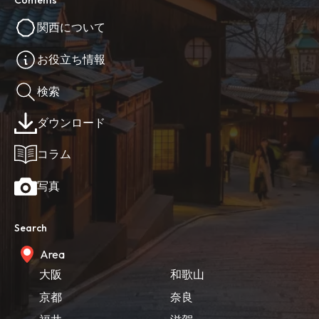
Contents
関西について
お役立ち情報
検索
ダウンロード
コラム
写真
Search
Area
大阪
和歌山
京都
奈良