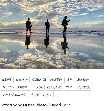
鳥取県
観光名所
庭園&公園
移動手段
通年
家族旅行
カップル・夫婦旅行
一人旅
友人との旅
ツアー・周遊観光
フォトジェニック
サスティナブル
Tottori Sand Dunes Photo Guided Tour