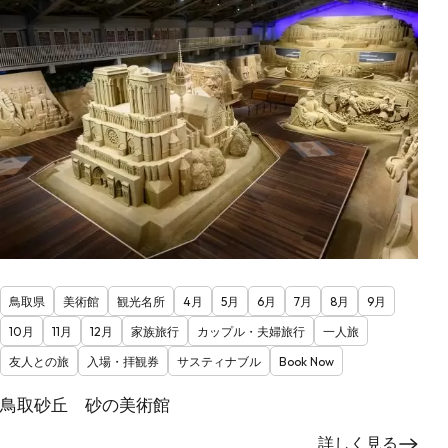
鳥取県
美術館
観光名所
4月
5月
6月
7月
8月
9月
10月
11月
12月
家族旅行
カップル・夫婦旅行
一人旅
友人との旅
入場・拝観券
サスティナブル
Book Now
鳥取砂丘 砂の美術館
詳しく見る