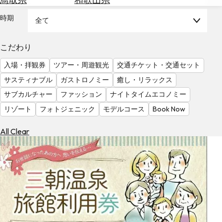
を
為
探
時期
全て
替
す
を
調
こだわり
べ
天
入場・拝観券
ツアー・周遊観光
交通チケット・交通セット
る
気
を
サスティナブル
ガストロノミー
癒し・リラックス
見
サブカルチャー
ファッション
ナイトタイムエコノミー
る
リゾート
フォトジェニック
モデルコース
Book Now
All Clear