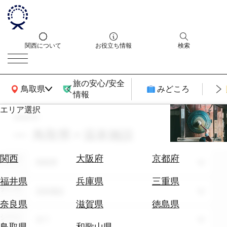
関西について
お役立ち情報
検索
旅の安心/安全
関西広域MAP
鳥取県
みどころ
情報
エリア選択
search
エ
リ
鳥取県 × 温泉施設
ア
を
航
関西
大阪府
京都府
エリア
選
鳥取県
空
ぶ
券
福井県
兵庫県
三重県
テーマ
を
温泉施設
ホ
探
奈良県
滋賀県
徳島県
テ
す
シーン
全て
ル
鳥取県
和歌山県