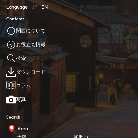
Language
JP
EN
Contents
関西について
お役立ち情報
検索
ダウンロード
コラム
写真
Search
Area
大阪
和歌山