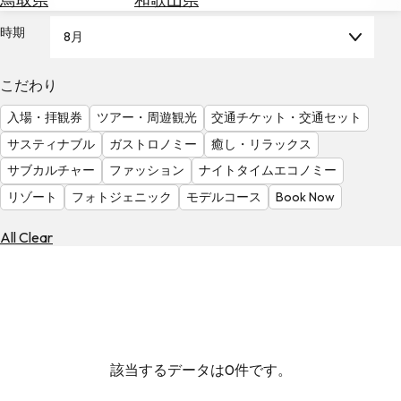
を
為
探
時期
8月
替
す
を
調
こだわり
べ
天
入場・拝観券
ツアー・周遊観光
交通チケット・交通セット
る
気
を
サスティナブル
ガストロノミー
癒し・リラックス
見
サブカルチャー
ファッション
ナイトタイムエコノミー
る
リゾート
フォトジェニック
モデルコース
Book Now
All Clear
該当するデータは0件です。