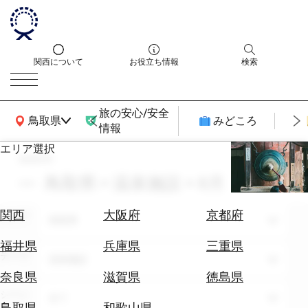
関西について
お役立ち情報
検索
旅の安心/安全
関西広域MAP
鳥取県
みどころ
情報
エリア選択
search
エ
リ
鳥取県 × 温泉施設 × 8月
ア
を
航
関西
大阪府
京都府
エリア
選
鳥取県
空
ぶ
券
福井県
兵庫県
三重県
テーマ
を
温泉施設
ホ
探
奈良県
滋賀県
徳島県
テ
す
シーン
全て
ル
鳥取県
和歌山県