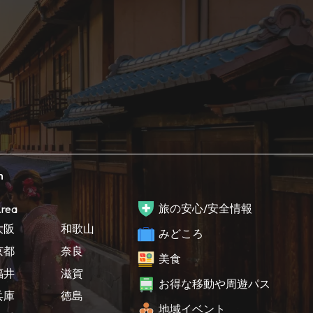
h
旅の安心/安全情報
rea
大阪
和歌山
みどころ
京都
奈良
美食
福井
滋賀
お得な移動や周遊パス
兵庫
徳島
地域イベント