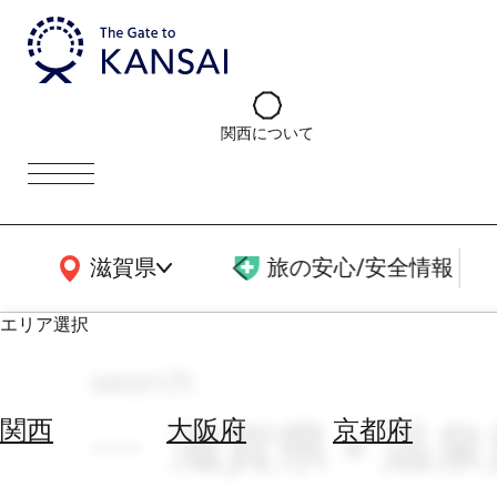
関西について
関西広域MAP
滋賀県
旅の安心/安全情報
エリア選択
search
エ
リ
滋賀県 × 温泉
関西
大阪府
京都府
ア
を
航
選