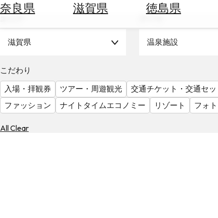
空
ぶ
奈良県
滋賀県
徳島県
券
エリア
テーマ
を
ホ
探
テ
滋賀県
温泉施設
す
ル
を
為
こだわり
探
替
す
入場・拝観券
ツアー・周遊観光
交通チケット・交通セッ
を
調
ファッション
ナイトタイムエコノミー
リゾート
フォト
べ
天
る
気
All Clear
を
見
る