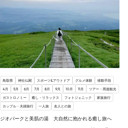
鳥取県
神社仏閣
スポーツ&アウトドア
グルメ体験
移動手段
4月
5月
6月
7月
8月
9月
10月
11月
ツアー・周遊観光
ガストロノミー
癒し・リラックス
フォトジェニック
家族旅行
カップル・夫婦旅行
一人旅
友人との旅
ジオパークと美肌の湯 大自然に抱かれる癒し旅へ