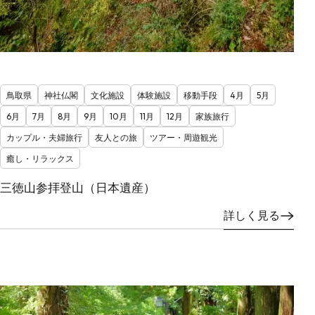
鳥取県
神社仏閣
文化施設
体験施設
移動手段
4月
5月
6月
7月
8月
9月
10月
11月
12月
家族旅行
カップル・夫婦旅行
友人との旅
ツアー・周遊観光
癒し・リラックス
三徳山参拝登山（日本遺産）
詳しく見る