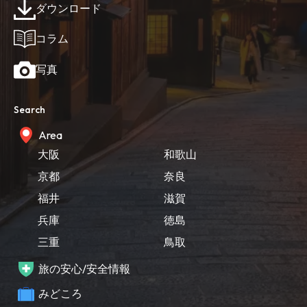
ダウンロード
コラム
写真
Search
Area
大阪
和歌山
京都
奈良
福井
滋賀
兵庫
徳島
三重
鳥取
旅の安心/安全情報
みどころ