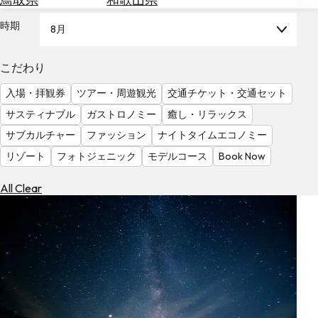
を
為
探
時期
8月
替
す
を
調
こだわり
べ
天
入場・拝観券
ツアー・周遊観光
交通チケット・交通セット
る
気
を
サスティナブル
ガストロノミー
癒し・リラックス
見
サブカルチャー
ファッション
ナイトタイムエコノミー
る
リゾート
フォトジェニック
モデルコース
Book Now
All Clear