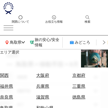
関西について
お役立ち情報
検索
旅の安心/安全
関西広域MAP
鳥取県
みどころ
情報
エリア選択
search
エ
リ
鳥取県 × 移動手段 × 8月
ア
を
航
関西
大阪府
京都府
エリア
選
鳥取県
空
ぶ
券
福井県
兵庫県
三重県
テーマ
を
移動手段
ホ
探
奈良県
滋賀県
徳島県
テ
す
シーン
全て
ル
鳥取県
和歌山県