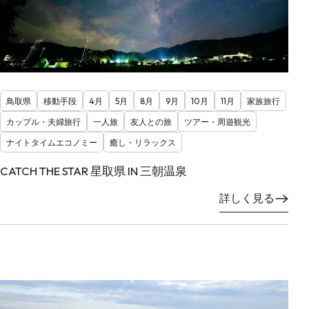
鳥取県
移動手段
4月
5月
8月
9月
10月
11月
家族旅行
カップル・夫婦旅行
一人旅
友人との旅
ツアー・周遊観光
ナイトタイムエコノミー
癒し・リラックス
CATCH THE STAR 星取県 IN 三朝温泉
詳しく見る