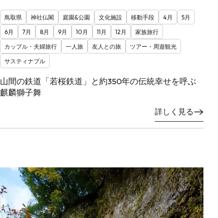
鳥取県
神社仏閣
庭園&公園
文化施設
移動手段
4月
5月
6月
7月
8月
9月
10月
11月
12月
家族旅行
カップル・夫婦旅行
一人旅
友人との旅
ツアー・周遊観光
サスティナブル
山間の鉄道「若桜鉄道」と約350年の伝統幸せを呼ぶ
麒麟獅子舞
詳しく見る