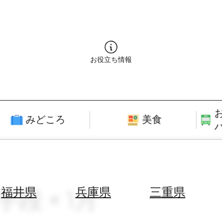
お役立ち情報
みどころ
美食
手段 × 1月
福井県
兵庫県
三重県