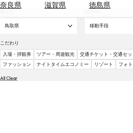
空
ぶ
奈良県
滋賀県
徳島県
券
エリア
テーマ
を
ホ
探
テ
鳥取県
移動手段
す
ル
を
為
こだわり
探
替
す
入場・拝観券
ツアー・周遊観光
交通チケット・交通セッ
を
調
ファッション
ナイトタイムエコノミー
リゾート
フォト
べ
天
る
気
All Clear
を
見
る