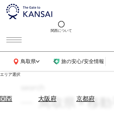
関西について
関西広域MAP
鳥取県
旅の安心/安全情報
エリア選択
search
エ
リ
鳥取県 × 移動
関西
大阪府
京都府
ア
を
航
選