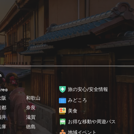
h
旅の安心/安全情報
rea
大阪
和歌山
みどころ
京都
奈良
美食
福井
滋賀
お得な移動や周遊パス
兵庫
徳島
地域イベント