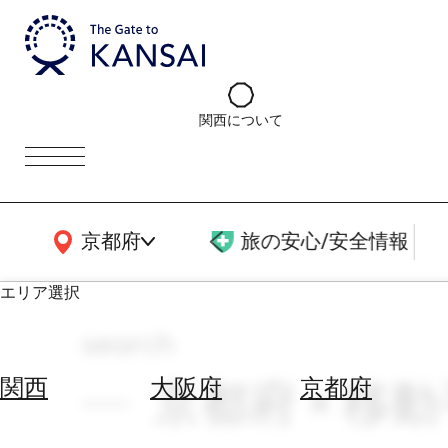
関西について
関西広域MAP
京都府
旅の安心/安全情報
エリア選択
search
エ
リ
京都府 × 移動
関西
大阪府
京都府
ア
を
航
選