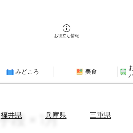
お役立ち情報
みどころ
美食
手段 × 1月
福井県
兵庫県
三重県