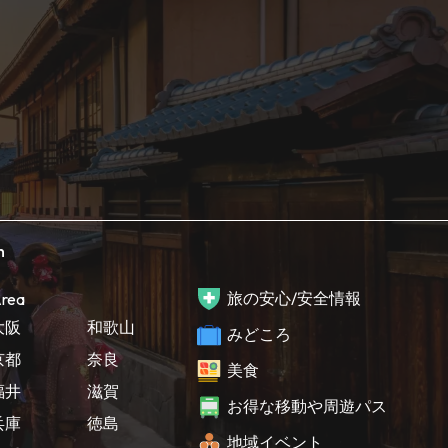
h
旅の安心/安全情報
rea
大阪
和歌山
みどころ
京都
奈良
美食
福井
滋賀
お得な移動や周遊パス
兵庫
徳島
地域イベント