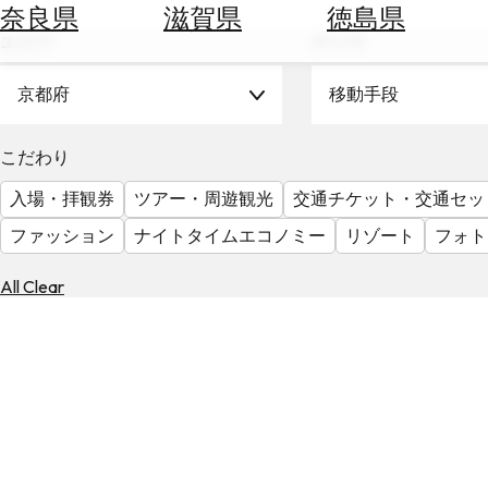
空
ぶ
奈良県
滋賀県
徳島県
券
エリア
テーマ
を
ホ
探
テ
京都府
移動手段
す
ル
を
為
こだわり
探
替
す
入場・拝観券
ツアー・周遊観光
交通チケット・交通セッ
を
調
ファッション
ナイトタイムエコノミー
リゾート
フォト
べ
天
る
気
All Clear
を
見
る