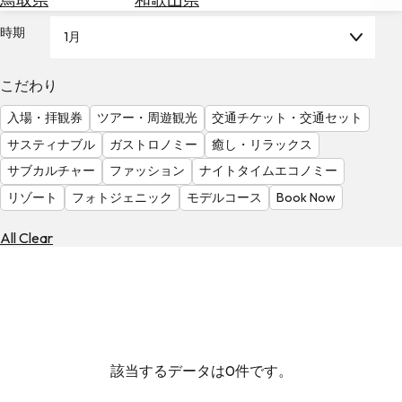
を
為
探
時期
1月
替
す
を
調
こだわり
べ
天
入場・拝観券
ツアー・周遊観光
交通チケット・交通セット
る
気
を
サスティナブル
ガストロノミー
癒し・リラックス
見
サブカルチャー
ファッション
ナイトタイムエコノミー
る
リゾート
フォトジェニック
モデルコース
Book Now
All Clear
該当するデータは0件です。