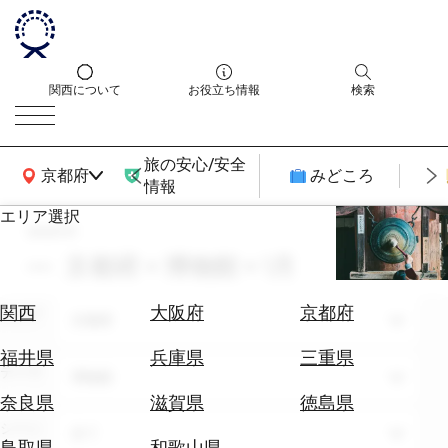
関西について
お役立ち情報
検索
旅の安心/安全
関西広域MAP
京都府
みどころ
情報
エリア選択
search
エ
リ
京都府 × 博物館 × 1月
ア
を
航
関西
大阪府
京都府
エリア
選
京都府
空
ぶ
券
福井県
兵庫県
三重県
テーマ
を
博物館
ホ
探
奈良県
滋賀県
徳島県
テ
す
シーン
全て
ル
鳥取県
和歌山県