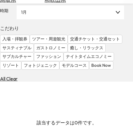
を
為
探
時期
1月
替
す
を
調
こだわり
べ
天
入場・拝観券
ツアー・周遊観光
交通チケット・交通セット
る
気
を
サスティナブル
ガストロノミー
癒し・リラックス
見
サブカルチャー
ファッション
ナイトタイムエコノミー
る
リゾート
フォトジェニック
モデルコース
Book Now
All Clear
該当するデータは0件です。