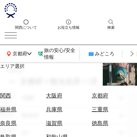
関西について
お役立ち情報
検索
旅の安心/安全
関西広域MAP
京都府
みどころ
情報
エリア選択
search
エ
リ
京都府 × 観光名所 × 1月
ア
を
航
関西
大阪府
京都府
エリア
選
京都府
空
ぶ
券
福井県
兵庫県
三重県
テーマ
を
観光名所
ホ
探
奈良県
滋賀県
徳島県
テ
す
シーン
全て
ル
鳥取県
和歌山県