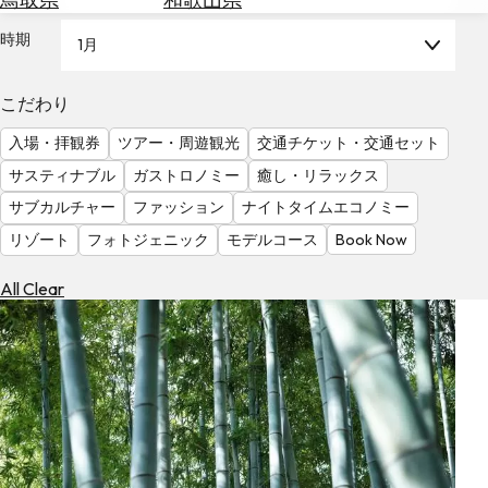
を
為
探
時期
1月
替
す
を
調
こだわり
べ
天
入場・拝観券
ツアー・周遊観光
交通チケット・交通セット
る
気
を
サスティナブル
ガストロノミー
癒し・リラックス
見
サブカルチャー
ファッション
ナイトタイムエコノミー
る
リゾート
フォトジェニック
モデルコース
Book Now
All Clear