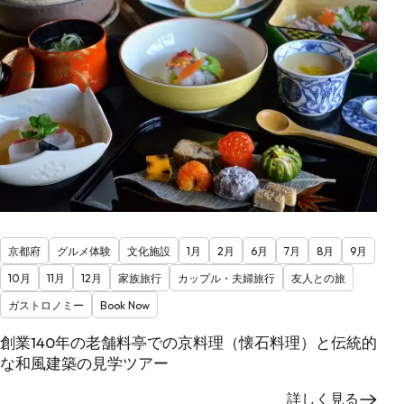
京都府
グルメ体験
文化施設
1月
2月
6月
7月
8月
9月
10月
11月
12月
家族旅行
カップル・夫婦旅行
友人との旅
ガストロノミー
Book Now
創業140年の老舗料亭での京料理（懐石料理）と伝統的
な和風建築の見学ツアー
詳しく見る