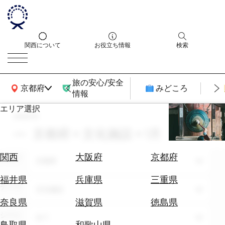
関西について
お役立ち情報
検索
旅の安心/安全
関西広域MAP
京都府
みどころ
情報
エリア選択
search
エ
リ
京都府 × 文化施設 × 1月
ア
を
航
関西
大阪府
京都府
エリア
選
京都府
空
ぶ
券
福井県
兵庫県
三重県
テーマ
を
文化施設
ホ
探
奈良県
滋賀県
徳島県
テ
す
シーン
全て
ル
鳥取県
和歌山県