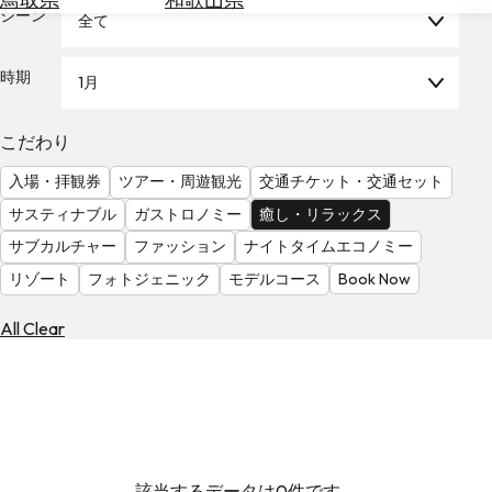
を
シーン
全て
為
探
替
す
を
時期
1月
調
べ
天
こだわり
る
気
を
入場・拝観券
ツアー・周遊観光
交通チケット・交通セット
見
サスティナブル
ガストロノミー
癒し・リラックス
る
サブカルチャー
ファッション
ナイトタイムエコノミー
リゾート
フォトジェニック
モデルコース
Book Now
All Clear
該当するデータは0件です。