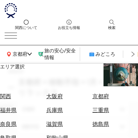
関西について
お役立ち情報
検索
旅の安心/安全
関西広域MAP
京都府
みどころ
情報
エリア選択
search
エ
リ
京都府 × 移動手段 × 1月 × 癒し・
ア
リラックス
を
航
関西
大阪府
京都府
選
空
ぶ
エリア
券
京都府
福井県
兵庫県
三重県
を
ホ
探
奈良県
滋賀県
徳島県
テーマ
移動手段
テ
す
ル
鳥取県
和歌山県