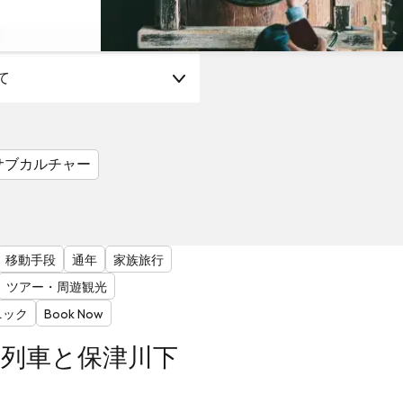
て
サブカルチャー
移動手段
通年
家族旅行
ツアー・周遊観光
ニック
Book Now
コ列車と保津川下