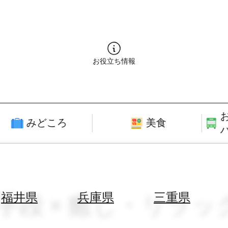
お役立ち情報
みどころ
美食
動手段 × 癒し・リラッ
福井県
兵庫県
三重県