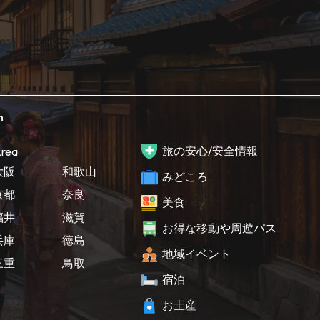
h
旅の安心/安全情報
rea
大阪
和歌山
みどころ
京都
奈良
美食
福井
滋賀
お得な移動や周遊パス
兵庫
徳島
地域イベント
三重
鳥取
宿泊
お土産