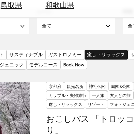
鳥取県
和歌山県
シーン
時期
全て
全
ト
サスティナブル
ガストロノミー
癒し・リラックス
ジェニック
モデルコース
Book Now
京都府
観光名所
神社仏閣
庭園&公園
カップル・夫婦旅行
一人旅
友人との旅
癒し・リラックス
リゾート
フォトジェ
おこしバス 「トロッ
り」