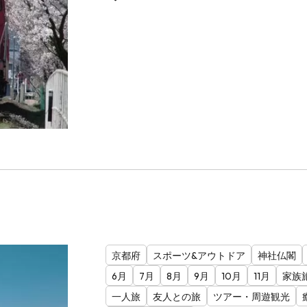
京都府
スポーツ&アウトドア
神社仏閣
6月
7月
8月
9月
10月
11月
家族
一人旅
友人との旅
ツアー・周遊観光