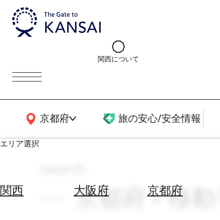
関西について
関西広域MAP
京都府
旅の安心/安全情報
エリア選択
search
エ
リ
京都府 × 移
関西
大阪府
京都府
ア
を
航
選