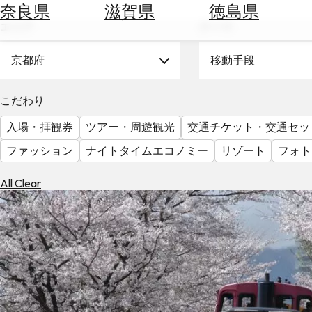
空
ぶ
奈良県
滋賀県
徳島県
券
エリア
テーマ
を
ホ
探
テ
京都府
移動手段
す
ル
を
為
こだわり
探
替
す
入場・拝観券
ツアー・周遊観光
交通チケット・交通セッ
を
調
ファッション
ナイトタイムエコノミー
リゾート
フォト
べ
天
る
気
All Clear
を
見
る