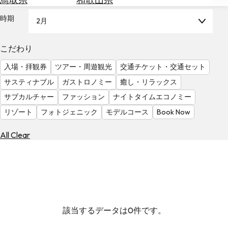
を
為
探
時期
2月
替
す
を
調
こだわり
べ
天
入場・拝観券
ツアー・周遊観光
交通チケット・交通セット
る
気
を
サスティナブル
ガストロノミー
癒し・リラックス
見
サブカルチャー
ファッション
ナイトタイムエコノミー
る
リゾート
フォトジェニック
モデルコース
Book Now
All Clear
該当するデータは0件です。