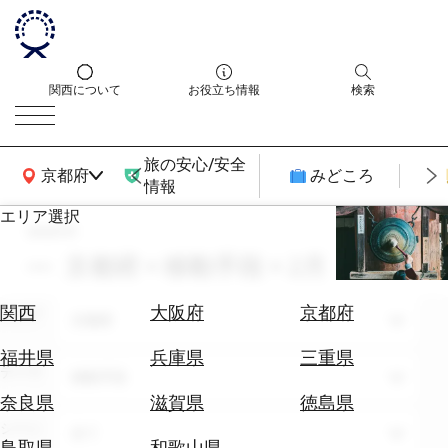
関西について
お役立ち情報
検索
旅の安心/安全
関西広域MAP
京都府
みどころ
情報
エリア選択
search
エ
リ
京都府 × 移動手段 × 2月
ア
を
航
関西
大阪府
京都府
エリア
選
京都府
空
ぶ
券
福井県
兵庫県
三重県
テーマ
を
移動手段
ホ
探
奈良県
滋賀県
徳島県
テ
す
シーン
全て
ル
鳥取県
和歌山県