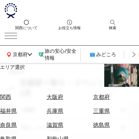
関西について
お役立ち情報
検索
旅の安心/安全
関西広域MAP
京都府
みどころ
情報
エリア選択
search
エ
リ
京都府 × 祭り・イベント体験 ×
ア
2月
を
航
関西
大阪府
京都府
選
空
ぶ
エリア
券
京都府
福井県
兵庫県
三重県
を
ホ
探
奈良県
滋賀県
徳島県
テーマ
祭り・イベント体験
テ
す
ル
鳥取県
和歌山県