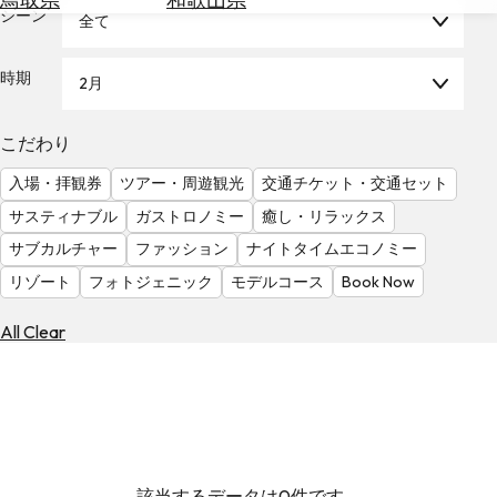
を
シーン
全て
為
探
替
す
を
時期
2月
調
べ
天
こだわり
る
気
を
入場・拝観券
ツアー・周遊観光
交通チケット・交通セット
見
サスティナブル
ガストロノミー
癒し・リラックス
る
サブカルチャー
ファッション
ナイトタイムエコノミー
リゾート
フォトジェニック
モデルコース
Book Now
All Clear
該当するデータは0件です。