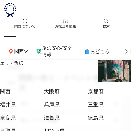
関西について
お役立ち情報
検索
旅の安心/安全
関西広域MAP
関西
みどころ
情報
エリア選択
search
エ
リ
関西 × 祭り・イベント体験 × 2
ア
月
を
航
関西
大阪府
京都府
選
空
ぶ
エリア
券
全て
福井県
兵庫県
三重県
を
ホ
探
奈良県
滋賀県
徳島県
テーマ
祭り・イベント体験
テ
す
ル
鳥取県
和歌山県