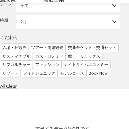
を
シーン
全て
為
探
替
す
を
時期
2月
調
べ
天
こだわり
る
気
を
入場・拝観券
ツアー・周遊観光
交通チケット・交通セット
見
サスティナブル
ガストロノミー
癒し・リラックス
る
サブカルチャー
ファッション
ナイトタイムエコノミー
リゾート
フォトジェニック
モデルコース
Book Now
All Clear
該当するデータは0件です。