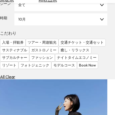
を
シーン
全て
為
探
替
す
を
時期
10月
調
べ
天
こだわり
る
気
を
入場・拝観券
ツアー・周遊観光
交通チケット・交通セット
見
サスティナブル
ガストロノミー
癒し・リラックス
る
サブカルチャー
ファッション
ナイトタイムエコノミー
リゾート
フォトジェニック
モデルコース
Book Now
All Clear