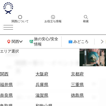
関西について
お役立ち情報
検索
旅の安心/安全
関西広域MAP
関西
みどころ
情報
エリア選択
search
エ
リ
関西 × 祭り・イベント体験 × 10
ア
月
を
航
関西
大阪府
京都府
選
空
ぶ
エリア
券
全て
福井県
兵庫県
三重県
を
ホ
探
奈良県
滋賀県
徳島県
テーマ
祭り・イベント体験
テ
す
ル
鳥取県
和歌山県