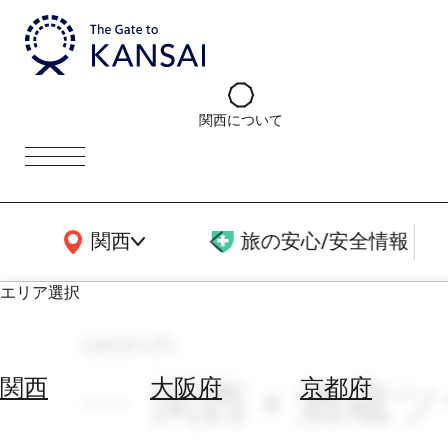
関西について
関西広域MAP
関西
旅の安心/安全情報
エリア選択
search
エ
リ
関西 × 酒蔵ツ
関西
大阪府
京都府
ア
を
航
選