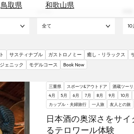
鳥取県
和歌山県
シーン
時期
全て
10
ト
サスティナブル
ガストロノミー
癒し・リラックス
ジェニック
モデルコース
Book Now
三重県
スポーツ&アウトドア
酒蔵ツーリ
4月
5月
6月
7月
8月
9月
10月
カップル・夫婦旅行
一人旅
友人との旅
日本酒の奥深さをサイ
るテロワール体験