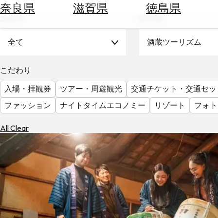
空
ぶ
奈良県
滋賀県
徳島県
券
エリア
テーマ
を
ホ
探
テ
全て
酒蔵ツーリズム
す
ル
を
為
こだわり
探
替
す
入場・拝観券
ツアー・周遊観光
交通チケット・交通セッ
を
調
ファッション
ナイトタイムエコノミー
リゾート
フォト
べ
天
る
気
All Clear
を
見
る