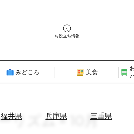
お役立ち情報
みどころ
美食
ーリズム × 10月
福井県
兵庫県
三重県