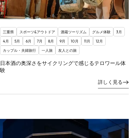
三重県
スポーツ&アウトドア
酒蔵ツーリズム
グルメ体験
3月
4月
5月
6月
7月
8月
9月
10月
11月
12月
カップル・夫婦旅行
一人旅
友人との旅
日本酒の奥深さをサイクリングで感じるテロワール体
験
詳しく見る