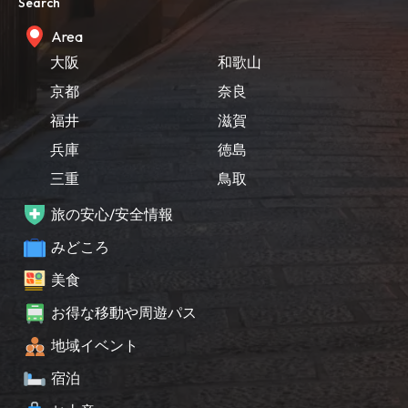
Search
Area
大阪
和歌山
京都
奈良
福井
滋賀
兵庫
徳島
三重
鳥取
旅の安心/安全情報
みどころ
美食
お得な移動や周遊パス
地域イベント
宿泊