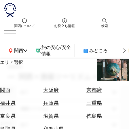
関西について
お役立ち情報
検索
旅の安心/安全
関西広域MAP
関西
みどころ
情報
エリア選択
search
エ
リ
関西 × 酒蔵ツーリズム × 11月
ア
を
航
関西
大阪府
京都府
エリア
選
全て
空
ぶ
券
福井県
兵庫県
三重県
テーマ
を
酒蔵ツーリズム
ホ
探
奈良県
滋賀県
徳島県
テ
す
シーン
全て
ル
鳥取県
和歌山県