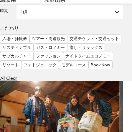
を
為
探
時期
11月
替
す
を
調
こだわり
べ
天
入場・拝観券
ツアー・周遊観光
交通チケット・交通セット
る
気
を
サスティナブル
ガストロノミー
癒し・リラックス
見
サブカルチャー
ファッション
ナイトタイムエコノミー
る
リゾート
フォトジェニック
モデルコース
Book Now
All Clear