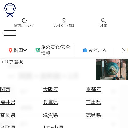
関西について
お役立ち情報
検索
旅の安心/安全
関西広域MAP
関西
みどころ
情報
エリア選択
search
エ
リ
関西 × 資料館 × 2月
ア
を
航
関西
大阪府
京都府
エリア
選
全て
空
ぶ
券
福井県
兵庫県
三重県
テーマ
を
資料館
ホ
探
奈良県
滋賀県
徳島県
テ
す
シーン
全て
ル
鳥取県
和歌山県