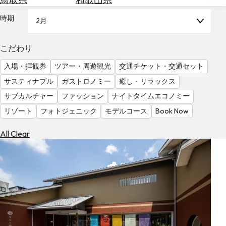
を
為
探
時期
2月
替
す
を
調
こだわり
べ
天
入場・拝観券
ツアー・周遊観光
交通チケット・交通セット
る
気
を
サスティナブル
ガストロノミー
癒し・リラックス
見
サブカルチャー
ファッション
ナイトタイムエコノミー
る
リゾート
フォトジェニック
モデルコース
Book Now
All Clear