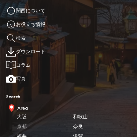
関西について
お役立ち情報
検索
ダウンロード
コラム
写真
Search
Area
大阪
和歌山
京都
奈良
福井
滋賀