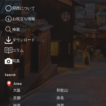
関西について
お役立ち情報
検索
ダウンロード
コラム
写真
Search
Area
大阪
和歌山
京都
奈良
福井
滋賀