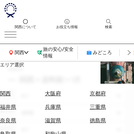
関西について
お役立ち情報
検索
旅の安心/安全
関西広域MAP
関西
みどころ
情報
エリア選択
search
エ
リ
関西 × 資料館 × 1月
ア
を
航
関西
大阪府
京都府
エリア
選
全て
空
ぶ
券
福井県
兵庫県
三重県
テーマ
を
資料館
ホ
探
奈良県
滋賀県
徳島県
テ
す
シーン
全て
ル
鳥取県
和歌山県