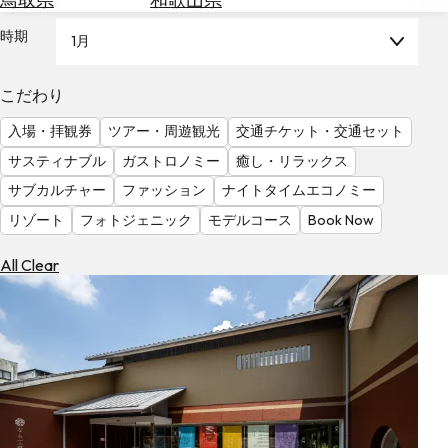
を
為
探
時期
1月
替
す
を
調
こだわり
べ
天
入場・拝観券
ツアー・周遊観光
交通チケット・交通セット
る
気
を
サスティナブル
ガストロノミー
癒し・リラックス
見
サブカルチャー
ファッション
ナイトタイムエコノミー
る
リゾート
フォトジェニック
モデルコース
Book Now
All Clear