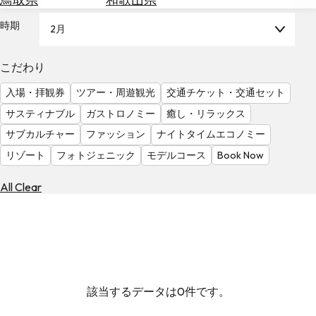
を
為
探
時期
2月
替
す
を
調
こだわり
べ
天
入場・拝観券
ツアー・周遊観光
交通チケット・交通セット
る
気
を
サスティナブル
ガストロノミー
癒し・リラックス
見
サブカルチャー
ファッション
ナイトタイムエコノミー
る
リゾート
フォトジェニック
モデルコース
Book Now
All Clear
該当するデータは0件です。