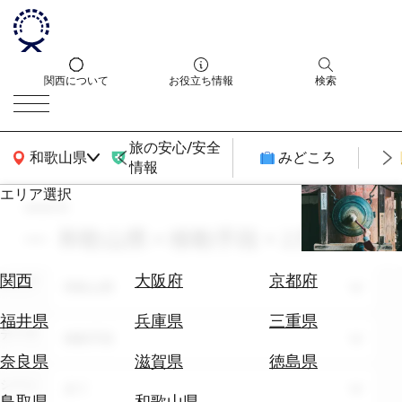
関西について
お役立ち情報
検索
旅の安心/安全
関西広域MAP
和歌山県
みどころ
情報
エリア選択
search
エ
リ
和歌山県 × 移動手段 × 2月
ア
を
航
関西
大阪府
京都府
エリア
選
和歌山県
空
ぶ
券
福井県
兵庫県
三重県
テーマ
を
移動手段
ホ
探
奈良県
滋賀県
徳島県
テ
す
シーン
全て
ル
鳥取県
和歌山県