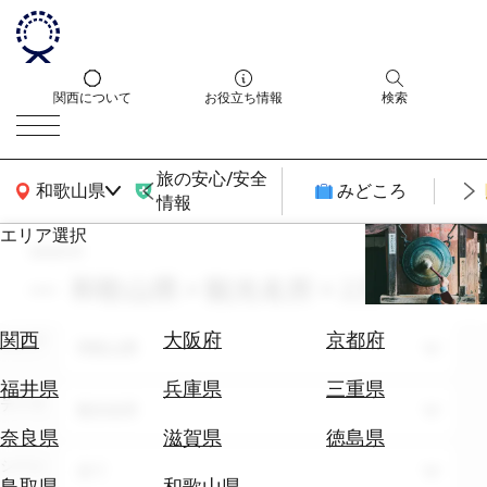
関西について
お役立ち情報
検索
旅の安心/安全
関西広域MAP
和歌山県
みどころ
情報
エリア選択
search
エ
リ
和歌山県 × 観光名所 × 2月
ア
を
航
関西
大阪府
京都府
エリア
選
和歌山県
空
ぶ
券
福井県
兵庫県
三重県
テーマ
を
観光名所
ホ
探
奈良県
滋賀県
徳島県
テ
す
シーン
全て
ル
鳥取県
和歌山県