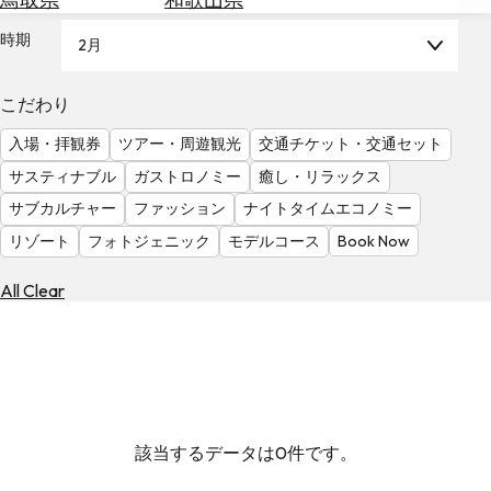
を
為
探
時期
2月
替
す
を
調
こだわり
べ
天
入場・拝観券
ツアー・周遊観光
交通チケット・交通セット
る
気
を
サスティナブル
ガストロノミー
癒し・リラックス
見
サブカルチャー
ファッション
ナイトタイムエコノミー
る
リゾート
フォトジェニック
モデルコース
Book Now
All Clear
該当するデータは0件です。