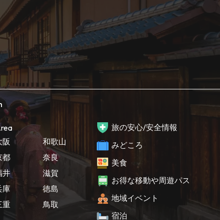
h
旅の安心/安全情報
rea
大阪
和歌山
みどころ
京都
奈良
美食
福井
滋賀
お得な移動や周遊パス
兵庫
徳島
地域イベント
三重
鳥取
宿泊