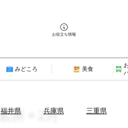
お役立ち情報
みどころ
美食
名所 × 2月
福井県
兵庫県
三重県