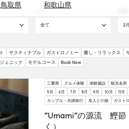
鳥取県
和歌山県
シーン
時期
全て
2
ト
サスティナブル
ガストロノミー
癒し・リラックス
ジェニック
モデルコース
Book Now
三重県
グルメ体験
体験施設
観光名所
5月
6月
7月
8月
9月
10月
11月
カップル・夫婦旅行
友人との旅
ガスト
”Umami”の源流 鰹
く）