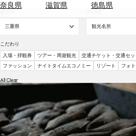
空
ぶ
奈良県
滋賀県
徳島県
券
エリア
テーマ
を
ホ
探
テ
三重県
観光名所
す
ル
を
為
こだわり
探
替
す
入場・拝観券
ツアー・周遊観光
交通チケット・交通セッ
を
調
ファッション
ナイトタイムエコノミー
リゾート
フォト
べ
天
る
気
All Clear
を
見
る