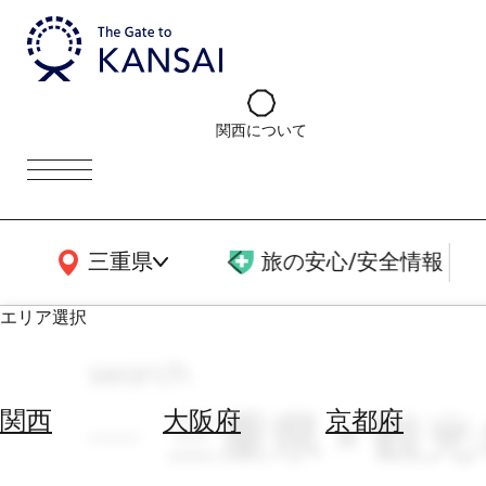
関西について
関西広域MAP
三重県
旅の安心/安全情報
エリア選択
search
エ
リ
三重県 × 観光
関西
大阪府
京都府
ア
を
航
選