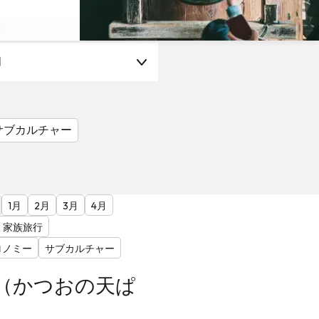
月
サブカルチャー
1月
2月
3月
4月
家族旅行
ロノミー
サブカルチャー
節（かつおの天ぱ