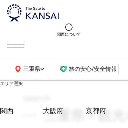
関西について
関西広域MAP
三重県
旅の安心/安全情報
エリア選択
search
エ
リ
三重県 × 観光
関西
大阪府
京都府
ア
を
航
選