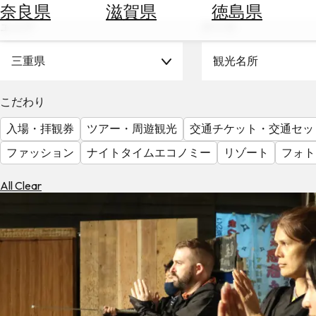
空
ぶ
奈良県
滋賀県
徳島県
券
エリア
テーマ
を
ホ
探
テ
三重県
観光名所
す
ル
を
為
こだわり
探
替
す
入場・拝観券
ツアー・周遊観光
交通チケット・交通セッ
を
調
ファッション
ナイトタイムエコノミー
リゾート
フォト
べ
天
る
気
All Clear
を
見
る