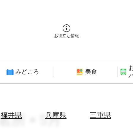
お役立ち情報
みどころ
美食
名所 × 5月
福井県
兵庫県
三重県