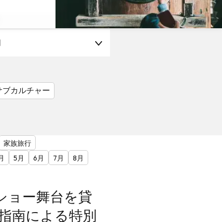
月
サブカルチャー
家族旅行
月
5月
6月
7月
8月
ショー舞台を貸
の指南による特別