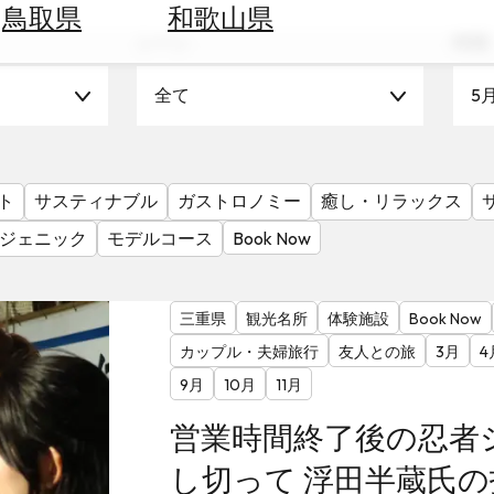
鳥取県
和歌山県
シーン
時期
全て
5
ト
サスティナブル
ガストロノミー
癒し・リラックス
ジェニック
モデルコース
Book Now
三重県
観光名所
体験施設
Book Now
カップル・夫婦旅行
友人との旅
3月
4
9月
10月
11月
営業時間終了後の忍者
し切って 浮田半蔵氏