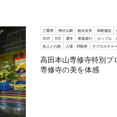
三重県
神社仏閣
観光名所
体験施設
10月
11月
通年
家族旅行
カップル・
友人との旅
入場・拝観券
サブカルチャ
高田本山専修寺特別プ
専修寺の美を体感