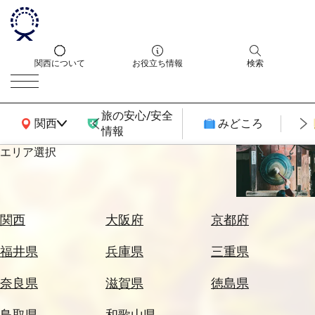
関西について
お役立ち情報
検索
旅の安心/安全
関西広域MAP
関西
みどころ
情報
エリア選択
エ
リ
ア
を
航
関西
大阪府
京都府
選
空
ぶ
券
福井県
兵庫県
三重県
を
ホ
探
奈良県
滋賀県
徳島県
テ
す
ル
鳥取県
和歌山県