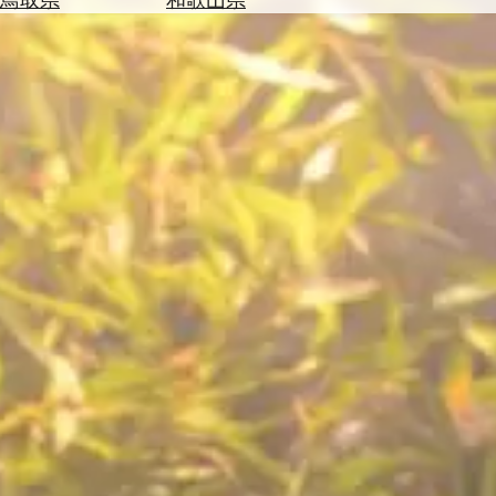
を
為
探
替
す
を
調
べ
天
る
気
を
見
る