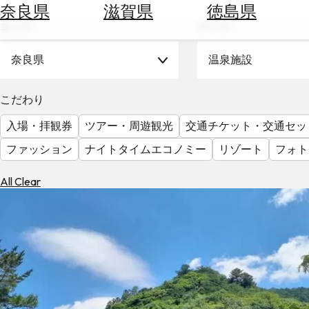
空
ぶ
奈良県
滋賀県
徳島県
券
エリア
テーマ
を
ホ
探
テ
奈良県
温泉施設
す
ル
を
為
こだわり
探
替
す
入場・拝観券
ツアー・周遊観光
交通チケット・交通セッ
を
調
ファッション
ナイトタイムエコノミー
リゾート
フォト
べ
天
る
気
All Clear
を
見
る