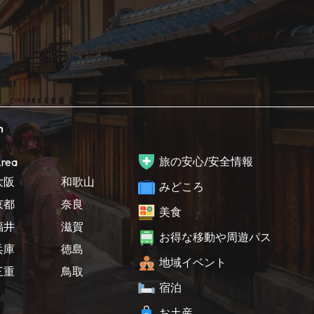
h
旅の安心/安全情報
rea
大阪
和歌山
みどころ
京都
奈良
美食
福井
滋賀
お得な移動や周遊パス
兵庫
徳島
地域イベント
三重
鳥取
宿泊
お土産