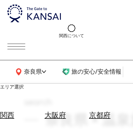
関西について
関西広域MAP
奈良県
旅の安心/安全情報
エリア選択
search
エ
リ
奈良県 × 温
関西
大阪府
京都府
ア
を
航
選