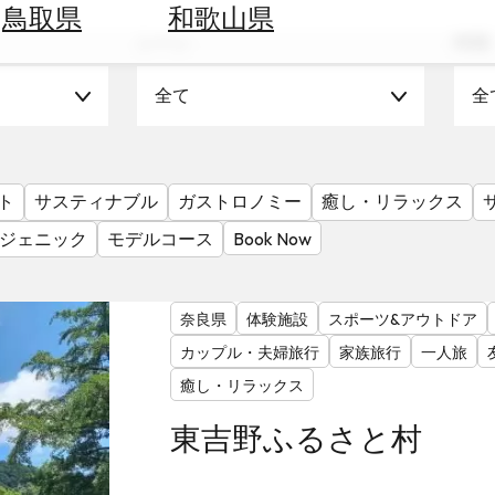
鳥取県
和歌山県
シーン
時期
全て
全
ト
サスティナブル
ガストロノミー
癒し・リラックス
ジェニック
モデルコース
Book Now
奈良県
体験施設
スポーツ&アウトドア
カップル・夫婦旅行
家族旅行
一人旅
癒し・リラックス
東吉野ふるさと村