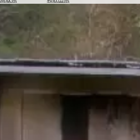
を
為
探
替
す
を
調
べ
天
る
気
を
見
る