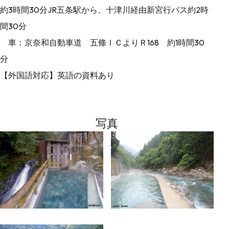
約3時間30分JR五条駅から、十津川経由新宮行バス約2時
間30分
車：京奈和自動車道 五條ＩＣよりＲ168 約1時間30
分
【外国語対応】英語の資料あり
写真