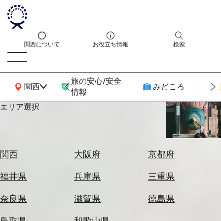
関西について
お役立ち情報
検索
旅の安心/安全
関西広域MAP
関西
みどころ
情報
エリア選択
エ
リ
ア
を
航
関西
大阪府
京都府
選
空
ぶ
券
福井県
兵庫県
三重県
を
ホ
探
奈良県
滋賀県
徳島県
テ
す
ル
鳥取県
和歌山県