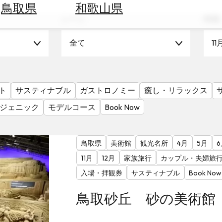
鳥取県
和歌山県
シーン
時期
全て
11
ト
サスティナブル
ガストロノミー
癒し・リラックス
ジェニック
モデルコース
Book Now
鳥取県
美術館
観光名所
4月
5月
6
11月
12月
家族旅行
カップル・夫婦旅
入場・拝観券
サスティナブル
Book Now
鳥取砂丘 砂の美術館