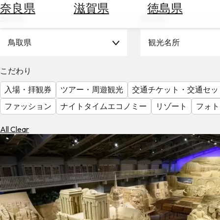
空
ぶ
奈良県
滋賀県
徳島県
券
エリア
テーマ
を
ホ
探
テ
鳥取県
観光名所
す
ル
を
為
こだわり
探
替
す
入場・拝観券
ツアー・周遊観光
交通チケット・交通セッ
を
調
ファッション
ナイトタイムエコノミー
リゾート
フォト
べ
天
る
気
All Clear
を
見
る