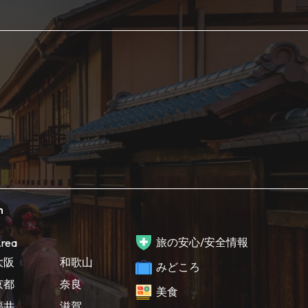
h
旅の安心/安全情報
rea
大阪
和歌山
みどころ
京都
奈良
美食
福井
滋賀