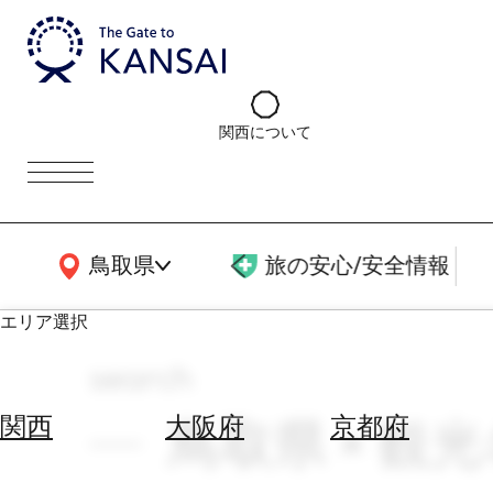
関西について
関西広域MAP
鳥取県
旅の安心/安全情報
エリア選択
search
エ
リ
鳥取県 × 観光名
関西
大阪府
京都府
ア
を
航
選