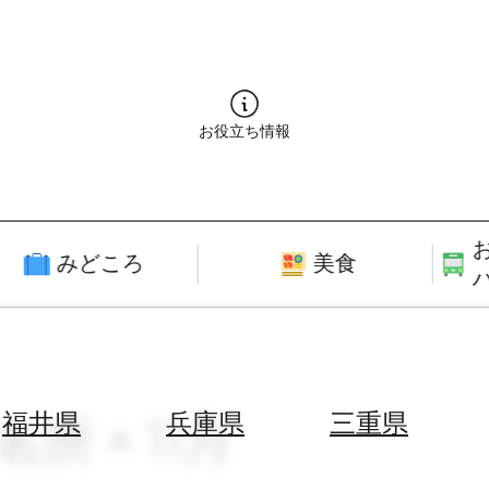
お役立ち情報
みどころ
美食
所 × 11月
福井県
兵庫県
三重県