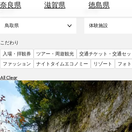
空
ぶ
奈良県
滋賀県
徳島県
券
エリア
テーマ
を
ホ
探
テ
鳥取県
体験施設
す
ル
を
為
こだわり
探
替
す
入場・拝観券
ツアー・周遊観光
交通チケット・交通セッ
を
調
ファッション
ナイトタイムエコノミー
リゾート
フォト
べ
天
る
気
All Clear
を
見
る