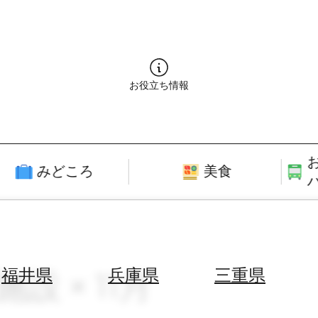
お役立ち情報
みどころ
美食
設 × 11月
福井県
兵庫県
三重県