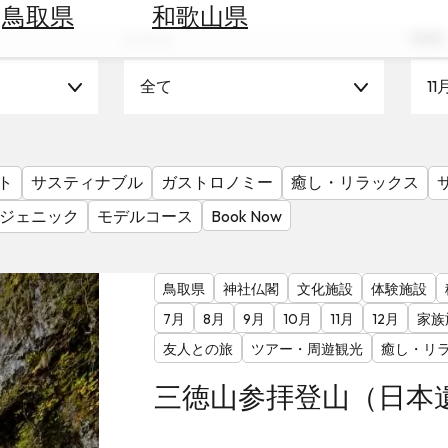
鳥取県
和歌山県
シーン
時期
全て
11
ト
サスティナブル
ガストロノミー
癒し・リラックス
ジェニック
モデルコース
Book Now
鳥取県
神社仏閣
文化施設
体験施設
7月
8月
9月
10月
11月
12月
家族
友人との旅
ツアー・周遊観光
癒し・リ
三徳山参拝登山（日本