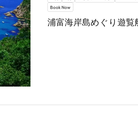
Book Now
浦富海岸島めぐり遊覧