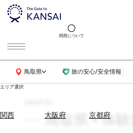
関西について
関西広域MAP
鳥取県
旅の安心/安全情報
エリア選択
search
エ
リ
鳥取県 × 体験施
関西
大阪府
京都府
ア
を
航
選