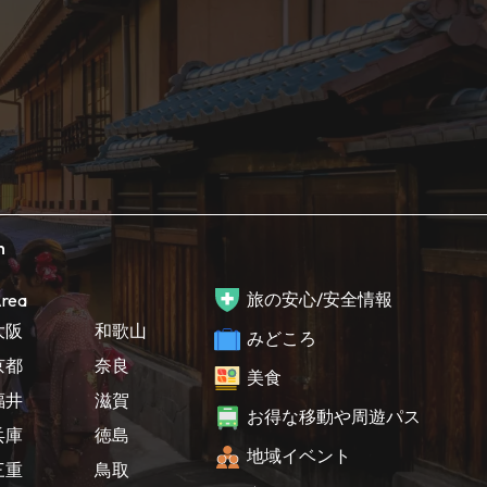
h
旅の安心/安全情報
rea
大阪
和歌山
みどころ
京都
奈良
美食
福井
滋賀
お得な移動や周遊パス
兵庫
徳島
地域イベント
三重
鳥取