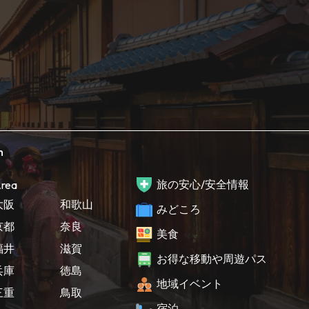
h
旅の安心/安全情報
rea
大阪
和歌山
みどころ
京都
奈良
美食
福井
滋賀
お得な移動や周遊パス
兵庫
徳島
地域イベント
三重
鳥取
宿泊