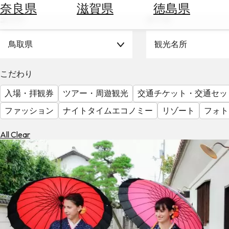
空
ぶ
奈良県
滋賀県
徳島県
券
エリア
テーマ
を
ホ
探
テ
鳥取県
観光名所
す
ル
を
為
こだわり
探
替
す
入場・拝観券
ツアー・周遊観光
交通チケット・交通セッ
を
調
ファッション
ナイトタイムエコノミー
リゾート
フォト
べ
天
る
気
All Clear
を
見
る