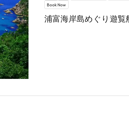
Book Now
浦富海岸島めぐり遊覧