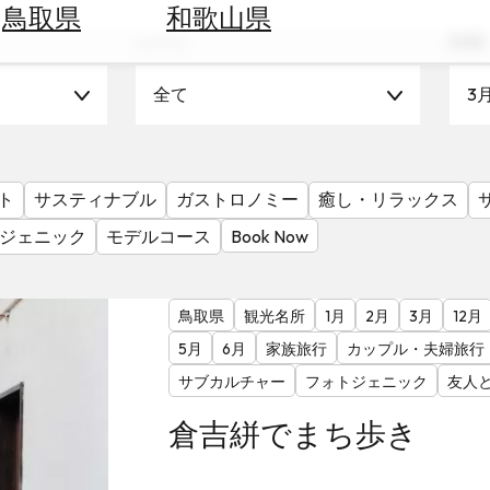
鳥取県
和歌山県
シーン
時期
全て
3
ト
サスティナブル
ガストロノミー
癒し・リラックス
ジェニック
モデルコース
Book Now
鳥取県
観光名所
1月
2月
3月
12月
5月
6月
家族旅行
カップル・夫婦旅行
サブカルチャー
フォトジェニック
友人
倉吉絣でまち歩き