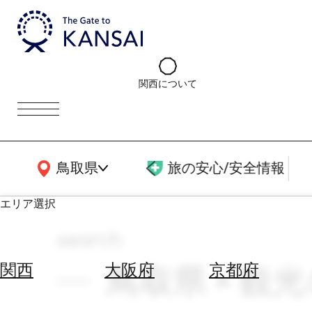
関西について
関西広域MAP
鳥取県
旅の安心/安全情報
エリア選択
search
エ
リ
鳥取県 × 観光
関西
大阪府
京都府
ア
を
航
選