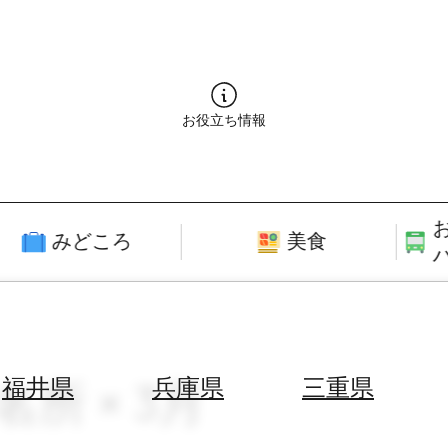
お役立ち情報
みどころ
美食
名所 × 3月
福井県
兵庫県
三重県