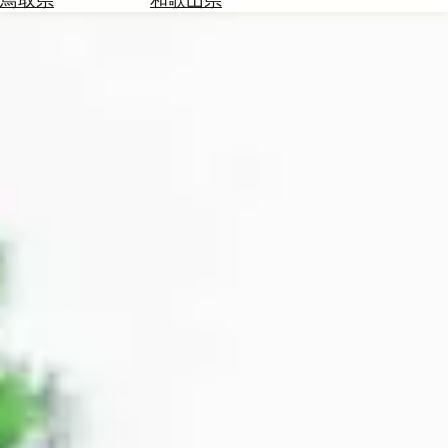
を
為
探
替
す
を
調
べ
天
る
気
を
見
る