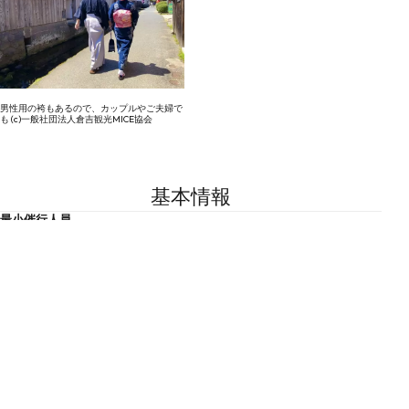
男性用の袴もあるので、カップルやご夫婦で
も (c)一般社団法人倉吉観光MICE協会
基本情報
最小催行人員
1人(★2025年10月1日より、1名様でもご利用可)
最大定員
7人
参加制限
身長140cm以上、ウエスト100cmまで
集合場所・引換場所
倉吉白壁土蔵群観光案内所
鳥取県倉吉市魚町2568-1
催行期間