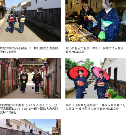
白壁の町並みを散策 (c)一般社団法人倉吉観
周辺のお店でお買い物 (c)一般社団法人倉吉
光MICE協会
観光MICE協会
幻想的な弁天参道（べんてんさんどう）は、
雨の日は和傘を無料貸出。外国人観光客にも
写真撮影におすすめ (c)一般社団法人倉吉観
人気 (c)一般社団法人倉吉観光MICE協会
光MICE協会