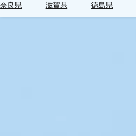
空
ぶ
奈良県
滋賀県
徳島県
券
を
ホ
探
テ
す
ル
を
為
探
替
す
を
調
べ
天
る
気
を
見
る