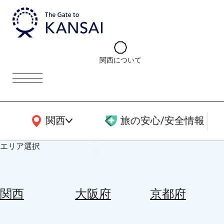
関西について
関西広域MAP
関西
旅の安心/安全情報
エリア選択
エ
リ
関西
大阪府
京都府
ア
を
航
選