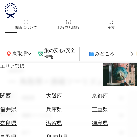
関西について
お役立ち情報
検索
旅の安心/安全
関西広域MAP
鳥取県
みどころ
情報
エリア選択
search
エ
リ
鳥取県 × 酒蔵ツーリズム × 3月
ア
を
航
関西
大阪府
京都府
エリア
選
鳥取県
空
ぶ
券
福井県
兵庫県
三重県
テーマ
を
酒蔵ツーリズム
ホ
探
奈良県
滋賀県
徳島県
テ
す
シーン
全て
ル
鳥取県
和歌山県