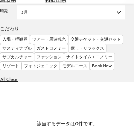
を
為
探
時期
3月
替
す
を
調
こだわり
べ
天
入場・拝観券
ツアー・周遊観光
交通チケット・交通セット
る
気
を
サスティナブル
ガストロノミー
癒し・リラックス
見
サブカルチャー
ファッション
ナイトタイムエコノミー
る
リゾート
フォトジェニック
モデルコース
Book Now
All Clear
該当するデータは0件です。