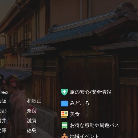
h
旅の安心/安全情報
rea
大阪
和歌山
みどころ
京都
奈良
美食
福井
滋賀
お得な移動や周遊パス
兵庫
徳島
地域イベント