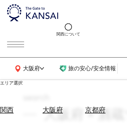
関西について
関西広域MAP
大阪府
旅の安心/安全情報
エリア選択
search
エ
リ
大阪府 × 酒蔵
関西
大阪府
京都府
ア
を
航
選