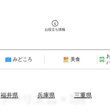
お役立ち情報
みどころ
美食
ツーリズム × 3月
福井県
兵庫県
三重県