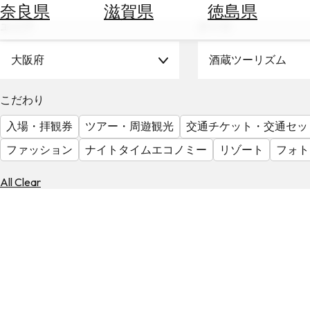
空
ぶ
奈良県
滋賀県
徳島県
券
エリア
テーマ
を
ホ
探
テ
大阪府
酒蔵ツーリズム
す
ル
を
為
こだわり
探
替
す
入場・拝観券
ツアー・周遊観光
交通チケット・交通セッ
を
調
ファッション
ナイトタイムエコノミー
リゾート
フォト
べ
天
る
気
All Clear
を
見
る