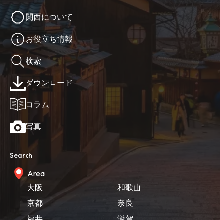
関西について
お役立ち情報
検索
ダウンロード
コラム
写真
Search
Area
大阪
和歌山
京都
奈良
福井
滋賀