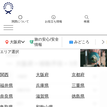
関西について
お役立ち情報
検索
旅の安心/安全
関西広域MAP
大阪府
みどころ
情報
エリア選択
search
エ
リ
大阪府 × 移動手段 × 3月
ア
を
航
関西
大阪府
京都府
エリア
選
大阪府
空
ぶ
券
福井県
兵庫県
三重県
テーマ
を
移動手段
ホ
探
奈良県
滋賀県
徳島県
テ
す
シーン
全て
ル
鳥取県
和歌山県