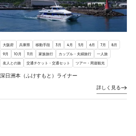
大阪府
兵庫県
移動手段
3月
4月
5月
6月
7月
8月
9月
10月
11月
家族旅行
カップル・夫婦旅行
一人旅
友人との旅
交通チケット・交通セット
ツアー・周遊観光
深日洲本（ふけすもと）ライナー
詳しく見る