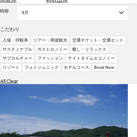
を
為
探
時期
3月
替
す
を
調
こだわり
べ
天
入場・拝観券
ツアー・周遊観光
交通チケット・交通セット
る
気
を
サスティナブル
ガストロノミー
癒し・リラックス
見
サブカルチャー
ファッション
ナイトタイムエコノミー
る
リゾート
フォトジェニック
モデルコース
Book Now
All Clear