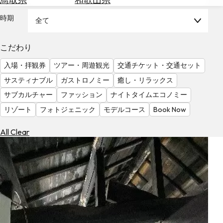
を
為
探
時期
全て
替
す
を
調
こだわり
べ
天
入場・拝観券
ツアー・周遊観光
交通チケット・交通セット
る
気
を
サスティナブル
ガストロノミー
癒し・リラックス
見
サブカルチャー
ファッション
ナイトタイムエコノミー
る
リゾート
フォトジェニック
モデルコース
Book Now
All Clear