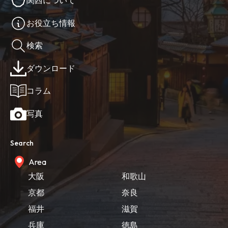
お役立ち情報
検索
ダウンロード
コラム
写真
Search
Area
大阪
和歌山
京都
奈良
福井
滋賀
兵庫
徳島