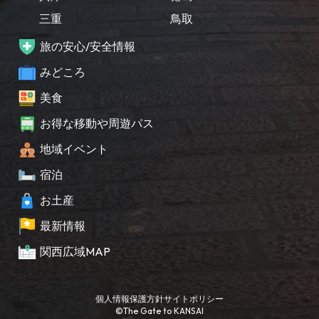
三重
鳥取
旅の安心/安全情報
みどころ
美食
お得な移動や周遊パス
地域イベント
宿泊
お土産
最新情報
関西広域MAP
個人情報保護方針
サイトポリシー
©The Gate to KANSAI