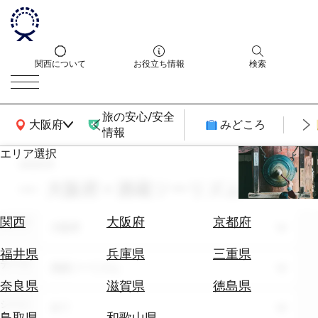
関西について
お役立ち情報
検索
旅の安心/安全
関西広域MAP
大阪府
みどころ
情報
エリア選択
search
エ
リ
大阪府 × 酒蔵ツーリズム
ア
を
航
関西
大阪府
京都府
エリア
選
大阪府
空
ぶ
券
福井県
兵庫県
三重県
テーマ
を
酒蔵ツーリズム
ホ
探
奈良県
滋賀県
徳島県
テ
す
シーン
全て
ル
鳥取県
和歌山県