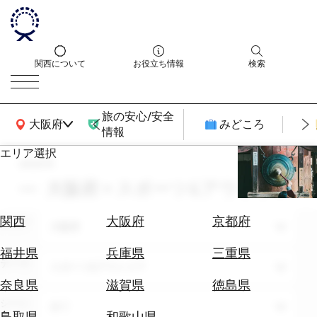
関西について
お役立ち情報
検索
旅の安心/安全
関西広域MAP
大阪府
みどころ
情報
エリア選択
search
エ
リ
大阪府 × スポーツ&アウトドア
ア
を
航
関西
大阪府
京都府
エリア
選
大阪府
空
ぶ
券
福井県
兵庫県
三重県
テーマ
を
スポーツ&アウトドア
ホ
探
奈良県
滋賀県
徳島県
テ
す
シーン
全て
ル
鳥取県
和歌山県