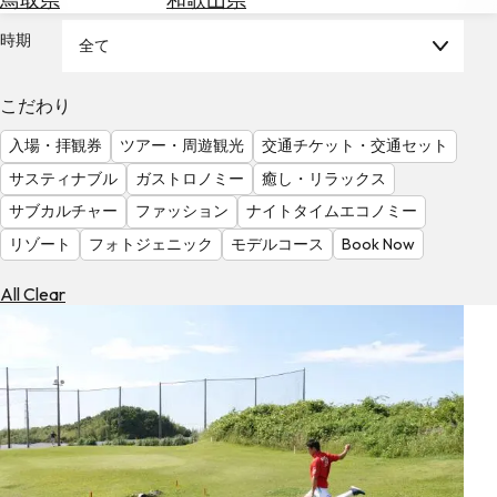
を
為
探
時期
全て
替
す
を
調
こだわり
べ
天
入場・拝観券
ツアー・周遊観光
交通チケット・交通セット
る
気
を
サスティナブル
ガストロノミー
癒し・リラックス
見
サブカルチャー
ファッション
ナイトタイムエコノミー
る
リゾート
フォトジェニック
モデルコース
Book Now
All Clear