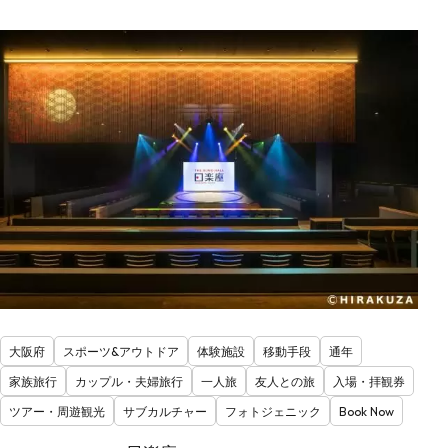
大阪府
スポーツ&アウトドア
体験施設
移動手段
通年
家族旅行
カップル・夫婦旅行
一人旅
友人との旅
入場・拝観券
ツアー・周遊観光
サブカルチャー
フォトジェニック
Book Now