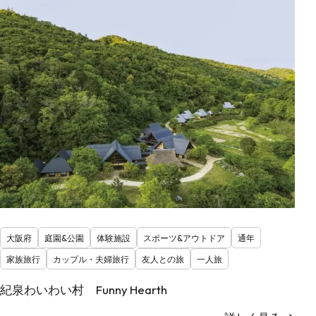
大阪府
庭園&公園
体験施設
スポーツ&アウトドア
通年
家族旅行
カップル・夫婦旅行
友人との旅
一人旅
紀泉わいわい村 Funny Hearth