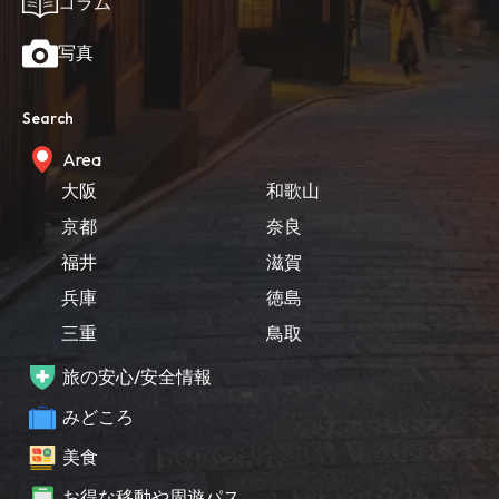
コラム
写真
Search
Area
大阪
和歌山
京都
奈良
福井
滋賀
兵庫
徳島
三重
鳥取
旅の安心/安全情報
みどころ
美食
お得な移動や周遊パス