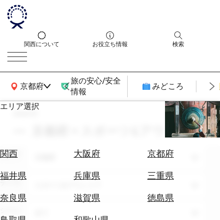
関西について
お役立ち情報
検索
旅の安心/安全
関西広域MAP
京都府
みどころ
情報
エリア選択
search
エ
リ
京都府 × スポーツ&アウトドア
ア
を
航
関西
大阪府
京都府
エリア
選
京都府
空
ぶ
券
福井県
兵庫県
三重県
テーマ
を
スポーツ&アウトドア
ホ
探
奈良県
滋賀県
徳島県
テ
す
シーン
全て
ル
鳥取県
和歌山県