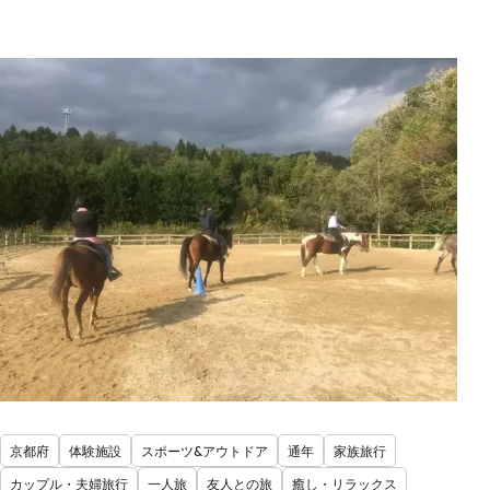
京都府
体験施設
スポーツ&アウトドア
通年
家族旅行
カップル・夫婦旅行
一人旅
友人との旅
癒し・リラックス