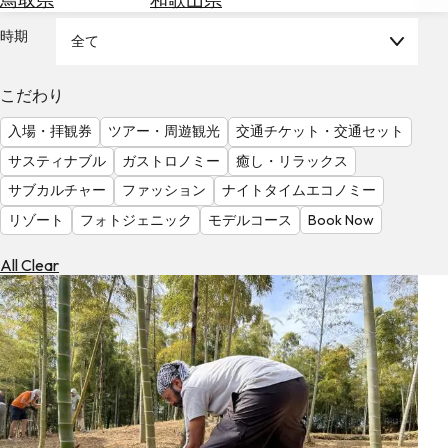
を
為
探
時期
全て
替
す
を
調
こだわり
べ
天
入場・拝観券
ツアー・周遊観光
交通チケット・交通セット
る
気
を
サスティナブル
ガストロノミー
癒し・リラックス
見
サブカルチャー
ファッション
ナイトタイムエコノミー
る
リゾート
フォトジェニック
モデルコース
Book Now
All Clear