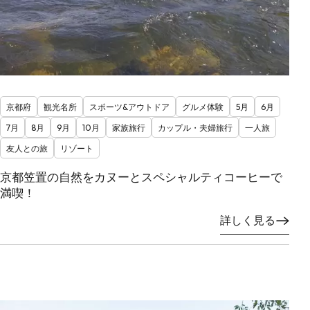
京都府
観光名所
スポーツ&アウトドア
グルメ体験
5月
6月
7月
8月
9月
10月
家族旅行
カップル・夫婦旅行
一人旅
友人との旅
リゾート
京都笠置の自然をカヌーとスペシャルティコーヒーで
満喫！
詳しく見る