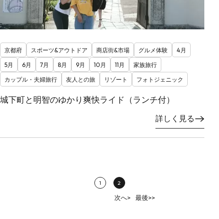
京都府
スポーツ&アウトドア
商店街&市場
グルメ体験
4月
5月
6月
7月
8月
9月
10月
11月
家族旅行
カップル・夫婦旅行
友人との旅
リゾート
フォトジェニック
城下町と明智のゆかり爽快ライド（ランチ付）
詳しく見る
1
2
次へ>
最後>>