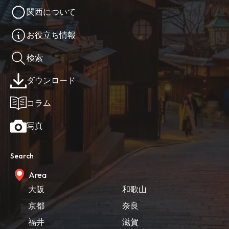
関西について
お役立ち情報
検索
ダウンロード
コラム
写真
Search
Area
大阪
和歌山
京都
奈良
福井
滋賀