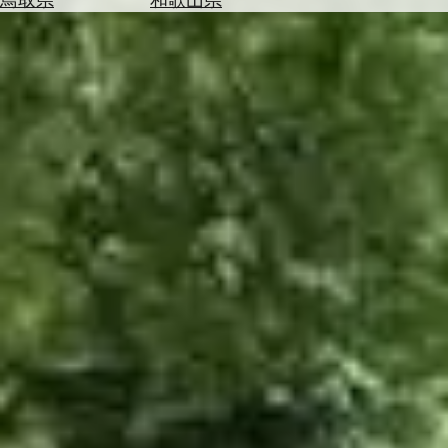
を
為
探
替
す
を
調
べ
天
る
気
を
見
る