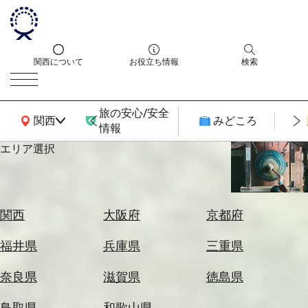
関西について
お役立ち情報
検索
旅の安心/安全
関西広域MAP
関西
みどころ
情報
エリア選択
エ
リ
ア
を
航
関西
大阪府
京都府
選
空
ぶ
券
福井県
兵庫県
三重県
を
ホ
探
奈良県
滋賀県
徳島県
テ
す
ル
鳥取県
和歌山県