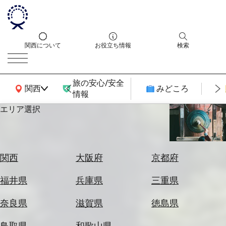
関西について
お役立ち情報
検索
旅の安心/安全
関西広域MAP
関西
みどころ
情報
エリア選択
エ
リ
ア
を
航
関西
大阪府
京都府
選
空
ぶ
券
福井県
兵庫県
三重県
を
ホ
探
奈良県
滋賀県
徳島県
テ
す
ル
鳥取県
和歌山県