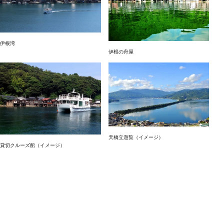
伊根湾
伊根の舟屋
天橋立遊覧（イメージ）
貸切クルーズ船（イメージ）
基本情報
最小催行人員
20人
最大定員