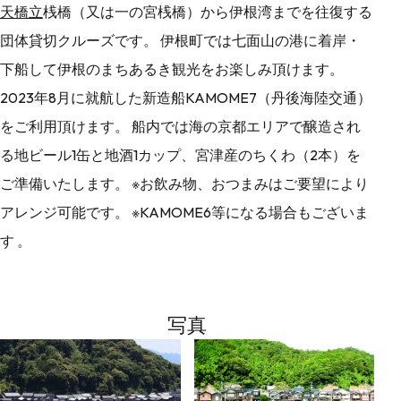
天橋立
桟橋（又は一の宮桟橋）から伊根湾までを往復する
団体貸切クルーズです。 伊根町では七面山の港に着岸・
下船して伊根のまちあるき観光をお楽しみ頂けます。
2023年8月に就航した新造船KAMOME7（丹後海陸交通）
をご利用頂けます。 船内では海の京都エリアで醸造され
る地ビール1缶と地酒1カップ、宮津産のちくわ（2本）を
ご準備いたします。 ※お飲み物、おつまみはご要望により
アレンジ可能です。 ※KAMOME6等になる場合もございま
す 。
写真