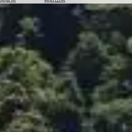
を
為
探
替
す
を
調
べ
天
る
気
を
見
る